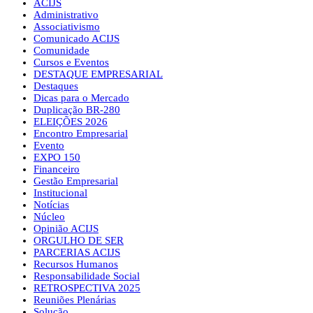
ACIJS
Administrativo
Associativismo
Comunicado ACIJS
Comunidade
Cursos e Eventos
DESTAQUE EMPRESARIAL
Destaques
Dicas para o Mercado
Duplicação BR-280
ELEIÇÕES 2026
Encontro Empresarial
Evento
EXPO 150
Financeiro
Gestão Empresarial
Institucional
Notícias
Núcleo
Opinião ACIJS
ORGULHO DE SER
PARCERIAS ACIJS
Recursos Humanos
Responsabilidade Social
RETROSPECTIVA 2025
Reuniões Plenárias
Solução