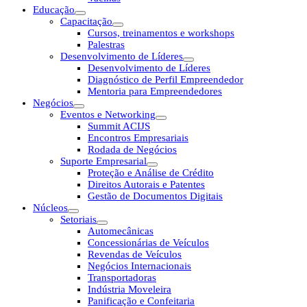
Educação
Capacitação
Cursos, treinamentos e workshops
Palestras
Desenvolvimento de Líderes
Desenvolvimento de Líderes
Diagnóstico de Perfil Empreendedor
Mentoria para Empreendedores
Negócios
Eventos e Networking
Summit ACIJS
Encontros Empresariais
Rodada de Negócios
Suporte Empresarial
Proteção e Análise de Crédito
Direitos Autorais e Patentes
Gestão de Documentos Digitais
Núcleos
Setoriais
Automecânicas
Concessionárias de Veículos
Revendas de Veículos
Negócios Internacionais
Transportadoras
Indústria Moveleira
Panificação e Confeitaria