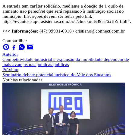
A entrada tem caráter solidário, mediante a doação de 1 quilo de
alimento não perecível que será repassado à instituição social do
município. Inscrições devem ser feitas pelo link
https://eventos.superasistemas.com.br/e/checkout/B9TF6xBZnBb8#.
>>> Informações:
(47) 99901-6016 /
cristiano@connect.com.br
Compartilhe:
Anterior
Competitividade industrial e expansão da mobilidade dependem de
mais avanços nas políticas públicas
Próximo
Seminário debate potencial turístico do Vale dos Encantos
Notícias
relacionadas