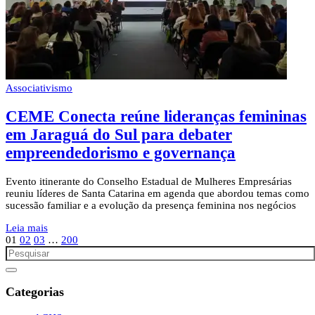
Associativismo
CEME Conecta reúne lideranças femininas
em Jaraguá do Sul para debater
empreendedorismo e governança
Evento itinerante do Conselho Estadual de Mulheres Empresárias
reuniu líderes de Santa Catarina em agenda que abordou temas como
sucessão familiar e a evolução da presença feminina nos negócios
Leia mais
01
02
03
…
200
Categorias