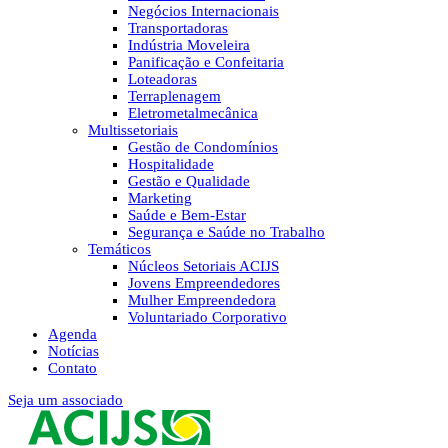
Negócios Internacionais
Transportadoras
Indústria Moveleira
Panificação e Confeitaria
Loteadoras
Terraplenagem
Eletrometalmecânica
Multissetoriais
Gestão de Condomínios
Hospitalidade
Gestão e Qualidade
Marketing
Saúde e Bem-Estar
Segurança e Saúde no Trabalho
Temáticos
Núcleos Setoriais ACIJS
Jovens Empreendedores
Mulher Empreendedora
Voluntariado Corporativo
Agenda
Notícias
Contato
Seja um associado