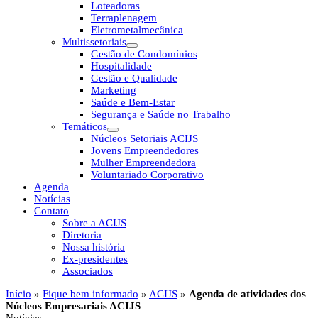
Loteadoras
Terraplenagem
Eletrometalmecânica
Multissetoriais
Gestão de Condomínios
Hospitalidade
Gestão e Qualidade
Marketing
Saúde e Bem-Estar
Segurança e Saúde no Trabalho
Temáticos
Núcleos Setoriais ACIJS
Jovens Empreendedores
Mulher Empreendedora
Voluntariado Corporativo
Agenda
Notícias
Contato
Sobre a ACIJS
Diretoria
Nossa história
Ex-presidentes
Associados
Início
»
Fique bem informado
»
ACIJS
»
Agenda de atividades dos
Núcleos Empresariais ACIJS