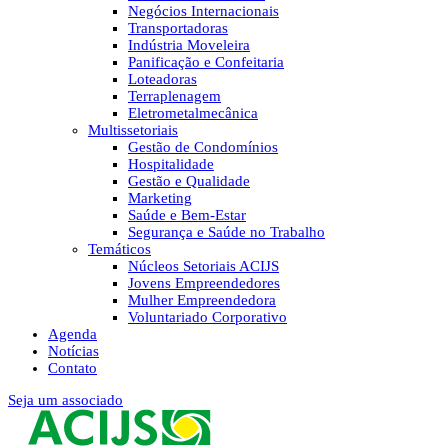
Negócios Internacionais
Transportadoras
Indústria Moveleira
Panificação e Confeitaria
Loteadoras
Terraplenagem
Eletrometalmecânica
Multissetoriais
Gestão de Condomínios
Hospitalidade
Gestão e Qualidade
Marketing
Saúde e Bem-Estar
Segurança e Saúde no Trabalho
Temáticos
Núcleos Setoriais ACIJS
Jovens Empreendedores
Mulher Empreendedora
Voluntariado Corporativo
Agenda
Notícias
Contato
Seja um associado