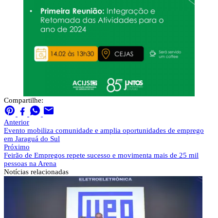
Compartilhe:
Anterior
Evento mobiliza comunidade e amplia oportunidades de emprego
em Jaraguá do Sul
Próximo
Feirão de Empregos repete sucesso e movimenta mais de 25 mil
pessoas na Arena
Notícias
relacionadas