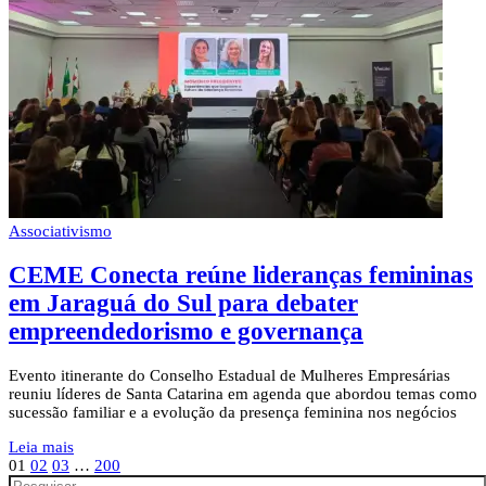
Associativismo
CEME Conecta reúne lideranças femininas
em Jaraguá do Sul para debater
empreendedorismo e governança
Evento itinerante do Conselho Estadual de Mulheres Empresárias
reuniu líderes de Santa Catarina em agenda que abordou temas como
sucessão familiar e a evolução da presença feminina nos negócios
Leia mais
01
02
03
…
200