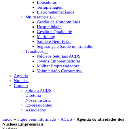
Loteadoras
Terraplenagem
Eletrometalmecânica
Multissetoriais
Gestão de Condomínios
Hospitalidade
Gestão e Qualidade
Marketing
Saúde e Bem-Estar
Segurança e Saúde no Trabalho
Temáticos
Núcleos Setoriais ACIJS
Jovens Empreendedores
Mulher Empreendedora
Voluntariado Corporativo
Agenda
Notícias
Contato
Sobre a ACIJS
Diretoria
Nossa história
Ex-presidentes
Associados
Início
»
Fique bem informado
»
ACIJS
»
Agenda de atividades dos
Núcleos Empresariais