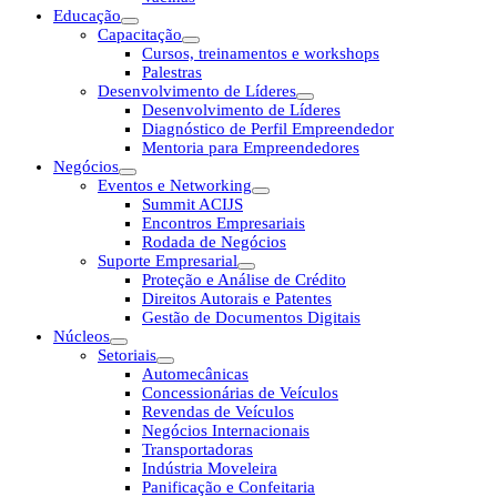
Educação
Capacitação
Cursos, treinamentos e workshops
Palestras
Desenvolvimento de Líderes
Desenvolvimento de Líderes
Diagnóstico de Perfil Empreendedor
Mentoria para Empreendedores
Negócios
Eventos e Networking
Summit ACIJS
Encontros Empresariais
Rodada de Negócios
Suporte Empresarial
Proteção e Análise de Crédito
Direitos Autorais e Patentes
Gestão de Documentos Digitais
Núcleos
Setoriais
Automecânicas
Concessionárias de Veículos
Revendas de Veículos
Negócios Internacionais
Transportadoras
Indústria Moveleira
Panificação e Confeitaria