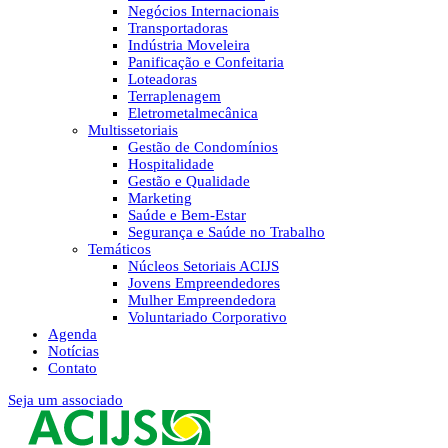
Negócios Internacionais
Transportadoras
Indústria Moveleira
Panificação e Confeitaria
Loteadoras
Terraplenagem
Eletrometalmecânica
Multissetoriais
Gestão de Condomínios
Hospitalidade
Gestão e Qualidade
Marketing
Saúde e Bem-Estar
Segurança e Saúde no Trabalho
Temáticos
Núcleos Setoriais ACIJS
Jovens Empreendedores
Mulher Empreendedora
Voluntariado Corporativo
Agenda
Notícias
Contato
Seja um associado