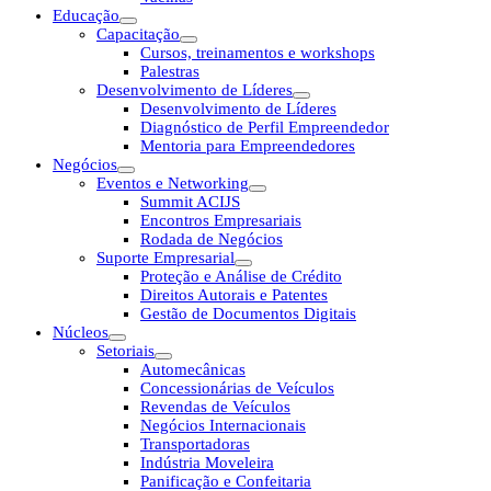
Educação
Capacitação
Cursos, treinamentos e workshops
Palestras
Desenvolvimento de Líderes
Desenvolvimento de Líderes
Diagnóstico de Perfil Empreendedor
Mentoria para Empreendedores
Negócios
Eventos e Networking
Summit ACIJS
Encontros Empresariais
Rodada de Negócios
Suporte Empresarial
Proteção e Análise de Crédito
Direitos Autorais e Patentes
Gestão de Documentos Digitais
Núcleos
Setoriais
Automecânicas
Concessionárias de Veículos
Revendas de Veículos
Negócios Internacionais
Transportadoras
Indústria Moveleira
Panificação e Confeitaria