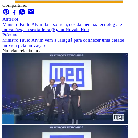
Compartilhe:
Anterior
Ministro Paulo Alvim fala sobre ações da ciência, tecnologia e
inovações, na sexta-feira (5), no Novale Hub
Próximo
Ministro Paulo Alvim vem a Jaraguá para conhecer uma cidade
movida pela inovação
Notícias
relacionadas