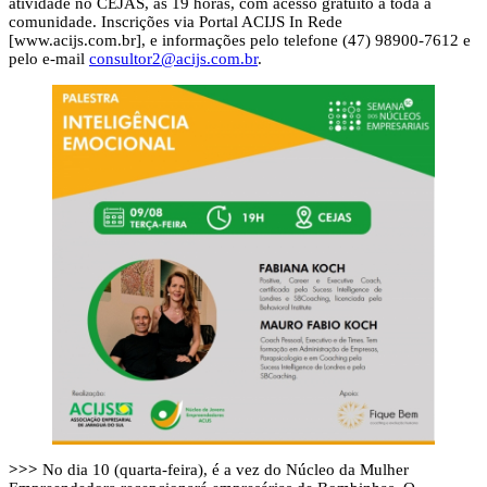
atividade no CEJAS, às 19 horas, com acesso gratuito a toda a
comunidade. Inscrições via Portal ACIJS In Rede
[www.acijs.com.br], e informações pelo telefone (47) 98900-7612 e
pelo e-mail
consultor2@acijs.com.br
.
>>>
No dia 10 (quarta-feira), é a vez do Núcleo da Mulher