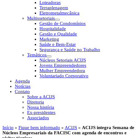
Loteadoras
Terraplenagem
Eletrometalmecânica
Multissetoriais
Gestão de Condomínios
Hospitalidade
Gestão e Qualidade
Marketing
Saúde e Bem-Estar
Segurança e Saúde no Trabalho
Temáticos
Núcleos Setoriais ACIJS
Jovens Empreendedores
Mulher Empreendedora
Voluntariado Corporativo
Agenda
Notícias
Contato
Sobre a ACIJS
Diretoria
Nossa história
Ex-presidentes
Associados
Início
»
Fique bem informado
»
ACIJS
»
ACIJS integra Semana de
Núcleos Empresariais da FACISC com agenda de encontros e