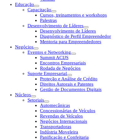
Educação
Capacitação
Cursos, treinamentos e workshops
Palestras
Desenvolvimento de Líderes
Desenvolvimento de Líderes
Diagnóstico de Perfil Empreendedor
Mentoria para Empreendedores
Negócios
Eventos e Networking
Summit ACIJS
Encontros Empresariais
Rodada de Negócios
Suporte Empresarial
Proteção e Análise de Crédito
Direitos Autorais e Patentes
Gestão de Documentos Digitais
Núcleos
Setoriais
Automecânicas
Concessionárias de Veículos
Revendas de Veículos
Negócios Internacionais
Transportadoras
Indústria Moveleira
Panificação e Confeitaria