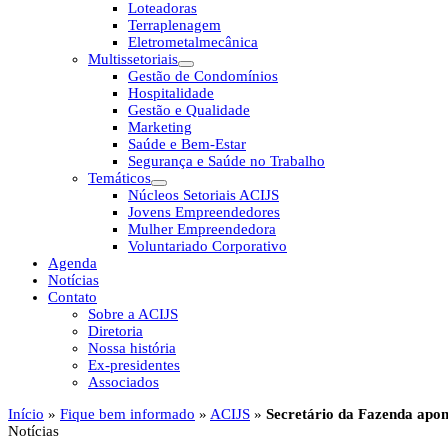
Loteadoras
Terraplenagem
Eletrometalmecânica
Multissetoriais
Gestão de Condomínios
Hospitalidade
Gestão e Qualidade
Marketing
Saúde e Bem-Estar
Segurança e Saúde no Trabalho
Temáticos
Núcleos Setoriais ACIJS
Jovens Empreendedores
Mulher Empreendedora
Voluntariado Corporativo
Agenda
Notícias
Contato
Sobre a ACIJS
Diretoria
Nossa história
Ex-presidentes
Associados
Início
»
Fique bem informado
»
ACIJS
»
Secretário da Fazenda apon
Notícias