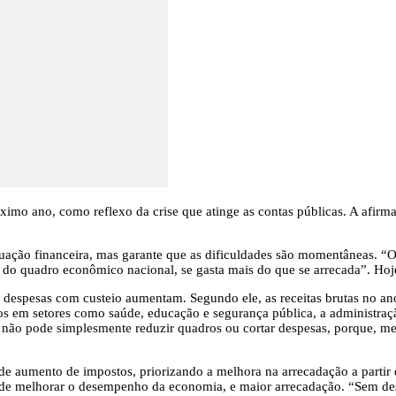
ximo ano, como reflexo da crise que atinge as contas públicas. A afirmaçã
ituação financeira, mas garante que as dificuldades são momentâneas. “
 do quadro econômico nacional, se gasta mais do que se arrecada”. Hoje
s despesas com custeio aumentam. Segundo ele, as receitas brutas no 
ntos em setores como saúde, educação e segurança pública, a administra
co não pode simplesmente reduzir quadros ou cortar despesas, porque, 
de aumento de impostos, priorizando a melhora na arrecadação a partir 
a de melhorar o desempenho da economia, e maior arrecadação. “Sem d