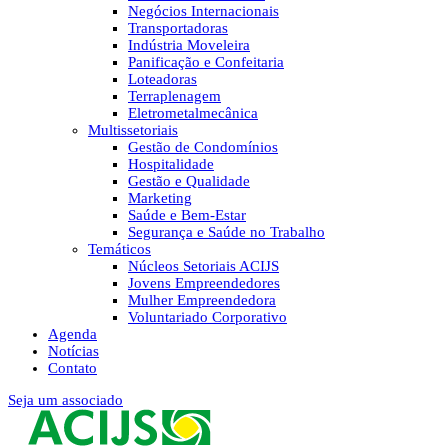
Negócios Internacionais
Transportadoras
Indústria Moveleira
Panificação e Confeitaria
Loteadoras
Terraplenagem
Eletrometalmecânica
Multissetoriais
Gestão de Condomínios
Hospitalidade
Gestão e Qualidade
Marketing
Saúde e Bem-Estar
Segurança e Saúde no Trabalho
Temáticos
Núcleos Setoriais ACIJS
Jovens Empreendedores
Mulher Empreendedora
Voluntariado Corporativo
Agenda
Notícias
Contato
Seja um associado