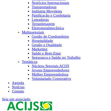
Negócios Internacionais
Transportadoras
Indústria Moveleira
Panificação e Confeitaria
Loteadoras
Terraplenagem
Eletrometalmecânica
Multissetoriais
Gestão de Condomínios
Hospitalidade
Gestão e Qualidade
Marketing
Saúde e Bem-Estar
Segurança e Saúde no Trabalho
Temáticos
Núcleos Setoriais ACIJS
Jovens Empreendedores
Mulher Empreendedora
Voluntariado Corporativo
Agenda
Notícias
Contato
Seja um associado