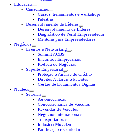
Educação
Capacitação
Cursos, treinamentos e workshops
Palestras
Desenvolvimento de Líderes
Desenvolvimento de Líderes
Diagnóstico de Perfil Empreendedor
Mentoria para Empreendedores
Negócios
Eventos e Networking
Summit ACIJS
Encontros Empresariais
Rodada de Negócios
Suporte Empresarial
Proteção e Análise de Crédito
Direitos Autorais e Patentes
Gestão de Documentos Digitais
Núcleos
Setoriais
Automecânicas
Concessionárias de Veículos
Revendas de Veículos
Negócios Internacionais
Transportadoras
Indústria Moveleira
Panificação e Confeitaria