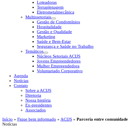
Loteadoras
Terraplenagem
Eletrometalmecânica
Multissetoriais
Gestão de Condomínios
Hospitalidade
Gestão e Qualidade
Marketing
Saúde e Bem-Estar
Segurança e Saúde no Trabalho
Temáticos
Núcleos Setoriais ACIJS
Jovens Empreendedores
Mulher Empreendedora
Voluntariado Corporativo
Agenda
Notícias
Contato
Sobre a ACIJS
Diretoria
Nossa história
Ex-presidentes
Associados
Início
»
Fique bem informado
»
ACIJS
»
Parceria entre comunidade 
Notícias