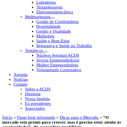
Loteadoras
Terraplenagem
Eletrometalmecânica
Multissetoriais
Gestão de Condomínios
Hospitalidade
Gestão e Qualidade
Marketing
Saúde e Bem-Estar
Segurança e Saúde no Trabalho
Temáticos
Núcleos Setoriais ACIJS
Jovens Empreendedores
Mulher Empreendedora
Voluntariado Corporativo
Agenda
Notícias
Contato
Sobre a ACIJS
Diretoria
Nossa história
Ex-presidentes
Associados
Início
»
Fique bem informado
»
Dicas para o Mercado
»
“O
mercado está pronto para crescer, mas é preciso estar atento às