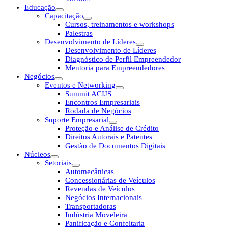
Educação
Capacitação
Cursos, treinamentos e workshops
Palestras
Desenvolvimento de Líderes
Desenvolvimento de Líderes
Diagnóstico de Perfil Empreendedor
Mentoria para Empreendedores
Negócios
Eventos e Networking
Summit ACIJS
Encontros Empresariais
Rodada de Negócios
Suporte Empresarial
Proteção e Análise de Crédito
Direitos Autorais e Patentes
Gestão de Documentos Digitais
Núcleos
Setoriais
Automecânicas
Concessionárias de Veículos
Revendas de Veículos
Negócios Internacionais
Transportadoras
Indústria Moveleira
Panificação e Confeitaria