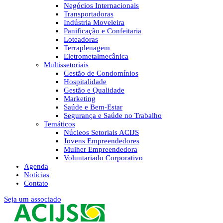
Negócios Internacionais
Transportadoras
Indústria Moveleira
Panificação e Confeitaria
Loteadoras
Terraplenagem
Eletrometalmecânica
Multissetoriais
Gestão de Condomínios
Hospitalidade
Gestão e Qualidade
Marketing
Saúde e Bem-Estar
Segurança e Saúde no Trabalho
Temáticos
Núcleos Setoriais ACIJS
Jovens Empreendedores
Mulher Empreendedora
Voluntariado Corporativo
Agenda
Notícias
Contato
Seja um associado