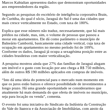
Marcos Kahtalian apresentou dados que demonstram oportunidades
aos empreendedores da região.
Segundo as pesquisas do escritório de inteligência corporativa Brain,
de Curitiba, do qual é sócio, Jaraguá do Sul é uma das cidades que
mais cresce verticalmente no Estado, com taxa de 180%.
Explica que esse número não traduz, necessariamente, que há mais
prédios na cidade, mas, sim, o volume de pessoas que passou a
morar em apartamentos. Ele dá como parâmetro o município de
Balneário Camboriú, basicamente uma cidade vertical, cuja taxa de
ocupação em apartamentos no mesmo período foi de 109%.
Conforme os dados, Jaraguá já ocupa a sexagésima posição entre as
cidades brasileiras com maior verticalização.
A pesquisa mostrou ainda que 27% das famílias de Jaraguá alugam
um imóvel e o gasto com locação por ano chega a R$ 750 milhões,
além de outros R$ 190 milhões aplicados em compras de imóveis.
“Isto dá uma ideia do potencial para o mercado num momento em
que os juros estão baixos e oferece possibilidade de investimentos a
longo prazo. Há uma grande oportunidade se considerarmos que
atualmente há mais demanda do que oferta de imóveis no município,
seja para locação ou venda”, comenta.
O evento foi uma iniciativa do Sindicato da Indústria da Construção
do Vale do Itapocu e da Associação de Imobiliárias, com apoio da