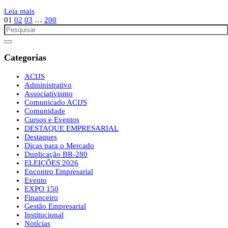
Leia mais
01
02
03
…
200
Categorias
ACIJS
Administrativo
Associativismo
Comunicado ACIJS
Comunidade
Cursos e Eventos
DESTAQUE EMPRESARIAL
Destaques
Dicas para o Mercado
Duplicação BR-280
ELEIÇÕES 2026
Encontro Empresarial
Evento
EXPO 150
Financeiro
Gestão Empresarial
Institucional
Notícias