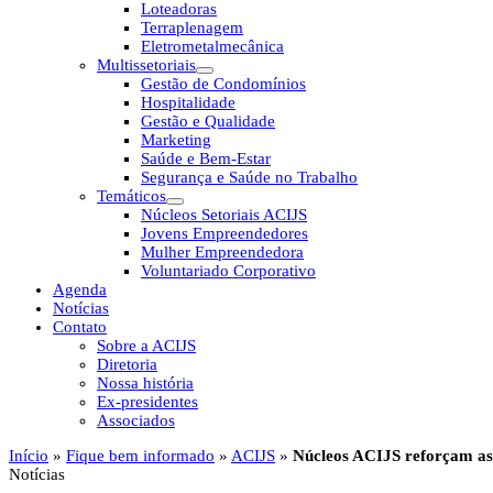
Loteadoras
Terraplenagem
Eletrometalmecânica
Multissetoriais
Gestão de Condomínios
Hospitalidade
Gestão e Qualidade
Marketing
Saúde e Bem-Estar
Segurança e Saúde no Trabalho
Temáticos
Núcleos Setoriais ACIJS
Jovens Empreendedores
Mulher Empreendedora
Voluntariado Corporativo
Agenda
Notícias
Contato
Sobre a ACIJS
Diretoria
Nossa história
Ex-presidentes
Associados
Início
»
Fique bem informado
»
ACIJS
»
Núcleos ACIJS reforçam as 
Notícias