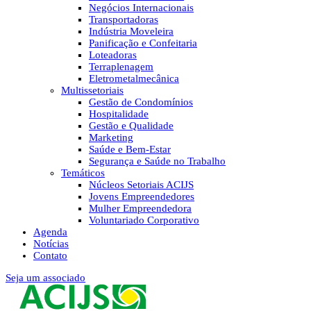
Negócios Internacionais
Transportadoras
Indústria Moveleira
Panificação e Confeitaria
Loteadoras
Terraplenagem
Eletrometalmecânica
Multissetoriais
Gestão de Condomínios
Hospitalidade
Gestão e Qualidade
Marketing
Saúde e Bem-Estar
Segurança e Saúde no Trabalho
Temáticos
Núcleos Setoriais ACIJS
Jovens Empreendedores
Mulher Empreendedora
Voluntariado Corporativo
Agenda
Notícias
Contato
Seja um associado