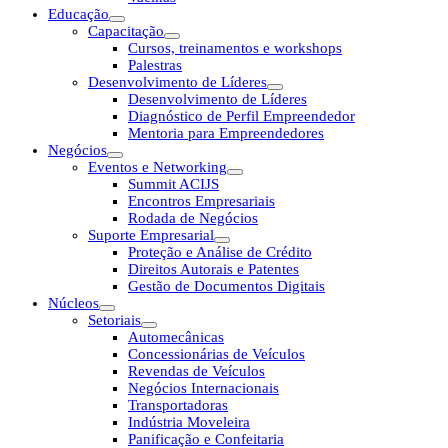
Educação
Capacitação
Cursos, treinamentos e workshops
Palestras
Desenvolvimento de Líderes
Desenvolvimento de Líderes
Diagnóstico de Perfil Empreendedor
Mentoria para Empreendedores
Negócios
Eventos e Networking
Summit ACIJS
Encontros Empresariais
Rodada de Negócios
Suporte Empresarial
Proteção e Análise de Crédito
Direitos Autorais e Patentes
Gestão de Documentos Digitais
Núcleos
Setoriais
Automecânicas
Concessionárias de Veículos
Revendas de Veículos
Negócios Internacionais
Transportadoras
Indústria Moveleira
Panificação e Confeitaria