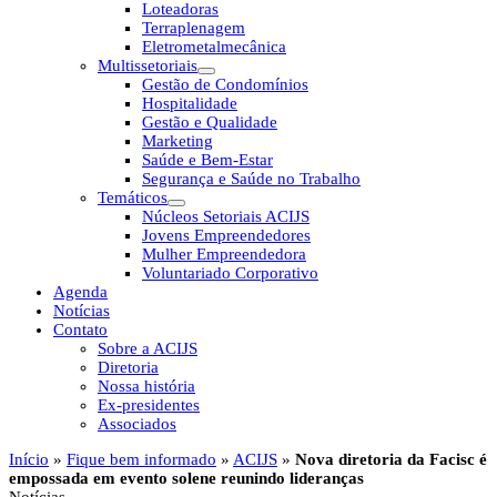
Loteadoras
Terraplenagem
Eletrometalmecânica
Multissetoriais
Gestão de Condomínios
Hospitalidade
Gestão e Qualidade
Marketing
Saúde e Bem-Estar
Segurança e Saúde no Trabalho
Temáticos
Núcleos Setoriais ACIJS
Jovens Empreendedores
Mulher Empreendedora
Voluntariado Corporativo
Agenda
Notícias
Contato
Sobre a ACIJS
Diretoria
Nossa história
Ex-presidentes
Associados
Início
»
Fique bem informado
»
ACIJS
»
Nova diretoria da Facisc é
empossada em evento solene reunindo lideranças