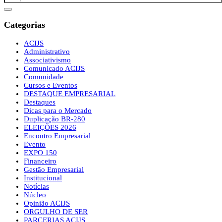
Categorias
ACIJS
Administrativo
Associativismo
Comunicado ACIJS
Comunidade
Cursos e Eventos
DESTAQUE EMPRESARIAL
Destaques
Dicas para o Mercado
Duplicação BR-280
ELEIÇÕES 2026
Encontro Empresarial
Evento
EXPO 150
Financeiro
Gestão Empresarial
Institucional
Notícias
Núcleo
Opinião ACIJS
ORGULHO DE SER
PARCERIAS ACIJS