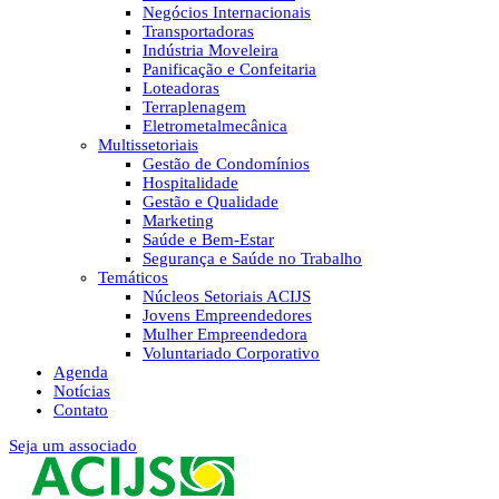
Negócios Internacionais
Transportadoras
Indústria Moveleira
Panificação e Confeitaria
Loteadoras
Terraplenagem
Eletrometalmecânica
Multissetoriais
Gestão de Condomínios
Hospitalidade
Gestão e Qualidade
Marketing
Saúde e Bem-Estar
Segurança e Saúde no Trabalho
Temáticos
Núcleos Setoriais ACIJS
Jovens Empreendedores
Mulher Empreendedora
Voluntariado Corporativo
Agenda
Notícias
Contato
Seja um associado