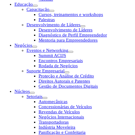
Educação
Capacitação
Cursos, treinamentos e workshops
Palestras
Desenvolvimento de Líderes
Desenvolvimento de Líderes
Diagnóstico de Perfil Empreendedor
Mentoria para Empreendedores
Negócios
Eventos e Networking
Summit ACIJS
Encontros Empresariais
Rodada de Negócios
Suporte Empresarial
Proteção e Análise de Crédito
Direitos Autorais e Patentes
Gestão de Documentos Digitais
Núcleos
Setoriais
Automecânicas
Concessionárias de Veículos
Revendas de Veículos
Negócios Internacionais
Transportadoras
Indústria Moveleira
Panificação e Confeitaria