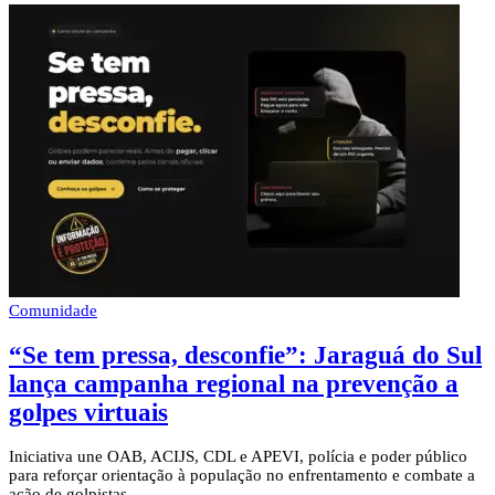
Comunidade
“Se tem pressa, desconfie”: Jaraguá do Sul
lança campanha regional na prevenção a
golpes virtuais
Iniciativa une OAB, ACIJS, CDL e APEVI, polícia e poder público
para reforçar orientação à população no enfrentamento e combate a
ação de golpistas