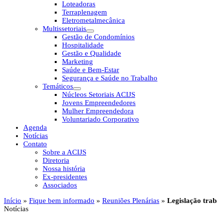
Loteadoras
Terraplenagem
Eletrometalmecânica
Multissetoriais
Gestão de Condomínios
Hospitalidade
Gestão e Qualidade
Marketing
Saúde e Bem-Estar
Segurança e Saúde no Trabalho
Temáticos
Núcleos Setoriais ACIJS
Jovens Empreendedores
Mulher Empreendedora
Voluntariado Corporativo
Agenda
Notícias
Contato
Sobre a ACIJS
Diretoria
Nossa história
Ex-presidentes
Associados
Início
»
Fique bem informado
»
Reuniões Plenárias
»
Legislação tra
Notícias