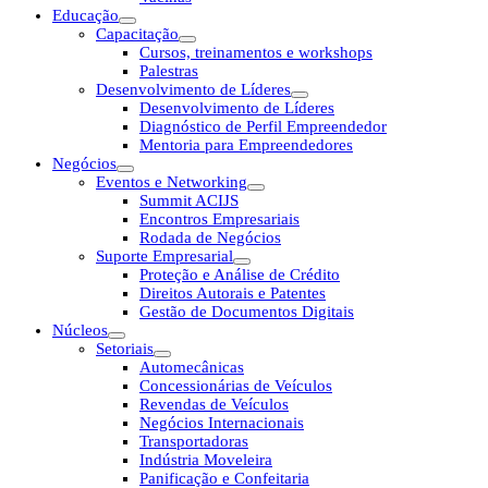
Educação
Capacitação
Cursos, treinamentos e workshops
Palestras
Desenvolvimento de Líderes
Desenvolvimento de Líderes
Diagnóstico de Perfil Empreendedor
Mentoria para Empreendedores
Negócios
Eventos e Networking
Summit ACIJS
Encontros Empresariais
Rodada de Negócios
Suporte Empresarial
Proteção e Análise de Crédito
Direitos Autorais e Patentes
Gestão de Documentos Digitais
Núcleos
Setoriais
Automecânicas
Concessionárias de Veículos
Revendas de Veículos
Negócios Internacionais
Transportadoras
Indústria Moveleira
Panificação e Confeitaria