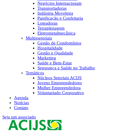
Negócios Internacionais
Transportadoras
Indústria Moveleira
Panificação e Confeitaria
Loteadoras
Terraplenagem
Eletrometalmecânica
Multissetoriais
Gestão de Condomínios
Hospitalidade
Gestão e Qualidade
Marketing
Saúde e Bem-Estar
Segurança e Saúde no Trabalho
Temáticos
Núcleos Setoriais ACIJS
Jovens Empreendedores
Mulher Empreendedora
Voluntariado Corporativo
Agenda
Notícias
Contato
Seja um associado