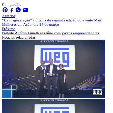
Compartilhe:
Anterior
“Da magia à ação” é o tema da segunda edição do evento Mais
Mulheres em Ação, dia 14 de março
Próximo
Prefeito Antídio Lunelli se reúne com jovens empreendedores
Notícias
relacionadas