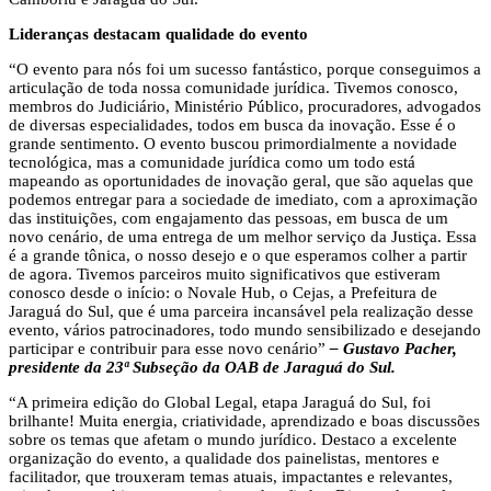
Lideranças destacam qualidade do evento
“O evento para nós foi um sucesso fantástico, porque conseguimos a
articulação de toda nossa comunidade jurídica. Tivemos conosco,
membros do Judiciário, Ministério Público, procuradores, advogados
de diversas especialidades, todos em busca da inovação. Esse é o
grande sentimento. O evento buscou primordialmente a novidade
tecnológica, mas a comunidade jurídica como um todo está
mapeando as oportunidades de inovação geral, que são aquelas que
podemos entregar para a sociedade de imediato, com a aproximação
das instituições, com engajamento das pessoas, em busca de um
novo cenário, de uma entrega de um melhor serviço da Justiça. Essa
é a grande tônica, o nosso desejo e o que esperamos colher a partir
de agora. Tivemos parceiros muito significativos que estiveram
conosco desde o início: o Novale Hub, o Cejas, a Prefeitura de
Jaraguá do Sul, que é uma parceira incansável pela realização desse
evento, vários patrocinadores, todo mundo sensibilizado e desejando
participar e contribuir para esse novo cenário”
– Gustavo Pacher,
presidente da 23ª Subseção da OAB de Jaraguá do Sul.
“A primeira edição do Global Legal, etapa Jaraguá do Sul, foi
brilhante! Muita energia, criatividade, aprendizado e boas discussões
sobre os temas que afetam o mundo jurídico. Destaco a excelente
organização do evento, a qualidade dos painelistas, mentores e
facilitador, que trouxeram temas atuais, impactantes e relevantes,