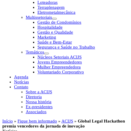
Loteadoras
Terraplenagem
Eletrometalmecânica
Multissetoriais
Gestão de Condomínios
Hospitalidade
Gestão e Qualidade
Marketing
Saúde e Bem-Estar
Segurança e Saúde no Trabalho
Temáticos
Núcleos Setoriais ACIJS
Jovens Empreendedores
Mulher Empreendedora
Voluntariado Corporativo
Agenda
Notícias
Contato
Sobre a ACIJS
Diretoria
Nossa história
Ex-presidentes
Associados
Início
»
Fique bem informado
»
ACIJS
»
Global Legal Hackathon
premia vencedores da jornada de inovação