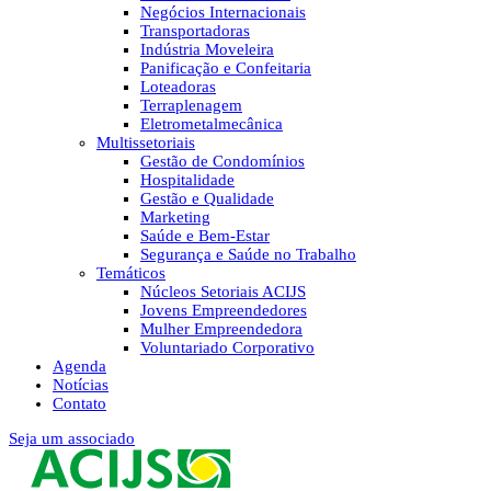
Negócios Internacionais
Transportadoras
Indústria Moveleira
Panificação e Confeitaria
Loteadoras
Terraplenagem
Eletrometalmecânica
Multissetoriais
Gestão de Condomínios
Hospitalidade
Gestão e Qualidade
Marketing
Saúde e Bem-Estar
Segurança e Saúde no Trabalho
Temáticos
Núcleos Setoriais ACIJS
Jovens Empreendedores
Mulher Empreendedora
Voluntariado Corporativo
Agenda
Notícias
Contato
Seja um associado