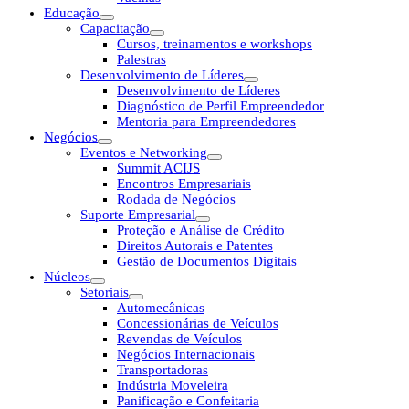
Educação
Capacitação
Cursos, treinamentos e workshops
Palestras
Desenvolvimento de Líderes
Desenvolvimento de Líderes
Diagnóstico de Perfil Empreendedor
Mentoria para Empreendedores
Negócios
Eventos e Networking
Summit ACIJS
Encontros Empresariais
Rodada de Negócios
Suporte Empresarial
Proteção e Análise de Crédito
Direitos Autorais e Patentes
Gestão de Documentos Digitais
Núcleos
Setoriais
Automecânicas
Concessionárias de Veículos
Revendas de Veículos
Negócios Internacionais
Transportadoras
Indústria Moveleira
Panificação e Confeitaria