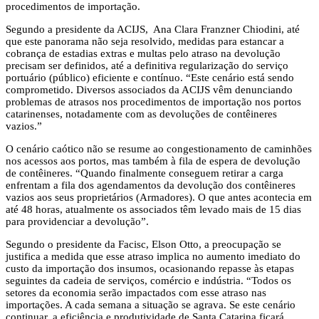
procedimentos de importação.
Segundo a presidente da ACIJS, Ana Clara Franzner Chiodini, até
que este panorama não seja resolvido, medidas para estancar a
cobrança de estadias extras e multas pelo atraso na devolução
precisam ser definidos, até a definitiva regularização do serviço
portuário (público) eficiente e contínuo. “Este cenário está sendo
comprometido. Diversos associados da ACIJS vêm denunciando
problemas de atrasos nos procedimentos de importação nos portos
catarinenses, notadamente com as devoluções de contêineres
vazios.”
O cenário caótico não se resume ao congestionamento de caminhões
nos acessos aos portos, mas também à fila de espera de devolução
de contêineres. “Quando finalmente conseguem retirar a carga
enfrentam a fila dos agendamentos da devolução dos contêineres
vazios aos seus proprietários (Armadores). O que antes acontecia em
até 48 horas, atualmente os associados têm levado mais de 15 dias
para providenciar a devolução”.
Segundo o presidente da Facisc, Elson Otto, a preocupação se
justifica a medida que esse atraso implica no aumento imediato do
custo da importação dos insumos, ocasionando repasse às etapas
seguintes da cadeia de serviços, comércio e indústria. “Todos os
setores da economia serão impactados com esse atraso nas
importações. A cada semana a situação se agrava. Se este cenário
continuar, a eficiência e produtividade de Santa Catarina ficará