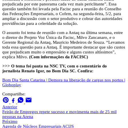
prejudicada por este panorama cada vez mais periclitante”. Essa
questão também foi levada pela Facisc para a reunião do Conselho
das Federações Empresariais, o Cofem, na segunda-feira, 5/2, para
ampliar a discussão com o setor produtivo e cobrar das autoridades
providências para a celeridade da solução.
O assunto foi tema de reunião com a Antaq na última semana, entre
o diretor do Projeto Voz Única da Facisc, Milvo Zancanaro, e o
Gerente Regional da Antaq, Mauricio Medeiros de Souza. “Levamos
toda essa questão para a Antaq. É importante destacar que são custos
que prejudicam muito o empresário e alguns custos altíssimos”,
explica Milvo.
(Com informações da FACISC)
>>> O tema foi pauta na NSC TV, com o comentário do
jornalista Renato Igor, no Bom Dia SC. Confira:
Bom Dia Santa Catarina | Demora na liberação de cargas nos portos |
Globoplay
Compartilhe:
Anterior
Feirão de Empregos repete sucesso e movimenta mais de 25 mil
pessoas na Arena
Próximo
Agenda de Núcleos Empresariais ACIJS