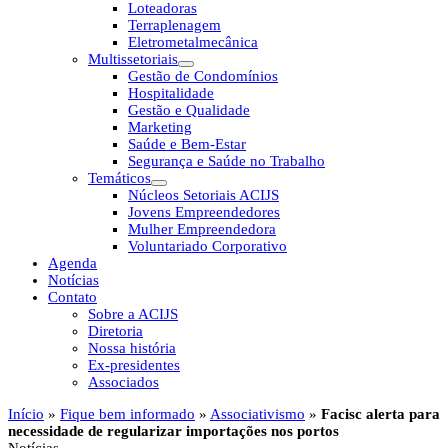
Loteadoras
Terraplenagem
Eletrometalmecânica
Multissetoriais
Gestão de Condomínios
Hospitalidade
Gestão e Qualidade
Marketing
Saúde e Bem-Estar
Segurança e Saúde no Trabalho
Temáticos
Núcleos Setoriais ACIJS
Jovens Empreendedores
Mulher Empreendedora
Voluntariado Corporativo
Agenda
Notícias
Contato
Sobre a ACIJS
Diretoria
Nossa história
Ex-presidentes
Associados
Início
»
Fique bem informado
»
Associativismo
»
Facisc alerta para
necessidade de regularizar importações nos portos