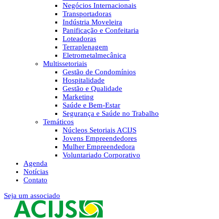
Negócios Internacionais
Transportadoras
Indústria Moveleira
Panificação e Confeitaria
Loteadoras
Terraplenagem
Eletrometalmecânica
Multissetoriais
Gestão de Condomínios
Hospitalidade
Gestão e Qualidade
Marketing
Saúde e Bem-Estar
Segurança e Saúde no Trabalho
Temáticos
Núcleos Setoriais ACIJS
Jovens Empreendedores
Mulher Empreendedora
Voluntariado Corporativo
Agenda
Notícias
Contato
Seja um associado