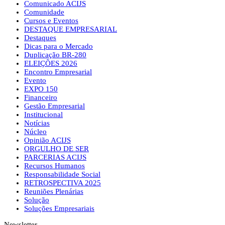
Comunicado ACIJS
Comunidade
Cursos e Eventos
DESTAQUE EMPRESARIAL
Destaques
Dicas para o Mercado
Duplicação BR-280
ELEIÇÕES 2026
Encontro Empresarial
Evento
EXPO 150
Financeiro
Gestão Empresarial
Institucional
Notícias
Núcleo
Opinião ACIJS
ORGULHO DE SER
PARCERIAS ACIJS
Recursos Humanos
Responsabilidade Social
RETROSPECTIVA 2025
Reuniões Plenárias
Solução
Soluções Empresariais
Newsletter