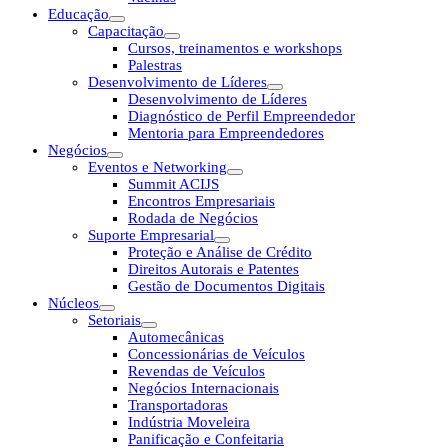
Educação
Capacitação
Cursos, treinamentos e workshops
Palestras
Desenvolvimento de Líderes
Desenvolvimento de Líderes
Diagnóstico de Perfil Empreendedor
Mentoria para Empreendedores
Negócios
Eventos e Networking
Summit ACIJS
Encontros Empresariais
Rodada de Negócios
Suporte Empresarial
Proteção e Análise de Crédito
Direitos Autorais e Patentes
Gestão de Documentos Digitais
Núcleos
Setoriais
Automecânicas
Concessionárias de Veículos
Revendas de Veículos
Negócios Internacionais
Transportadoras
Indústria Moveleira
Panificação e Confeitaria