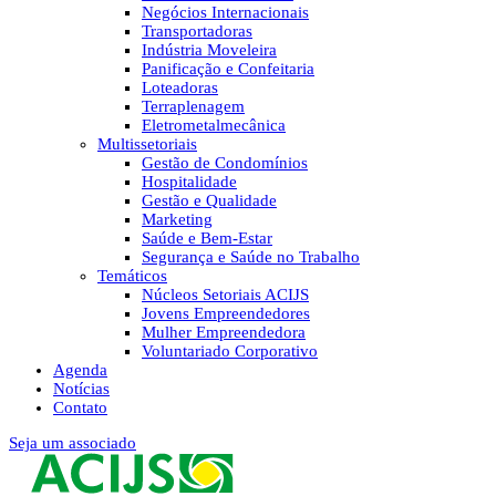
Negócios Internacionais
Transportadoras
Indústria Moveleira
Panificação e Confeitaria
Loteadoras
Terraplenagem
Eletrometalmecânica
Multissetoriais
Gestão de Condomínios
Hospitalidade
Gestão e Qualidade
Marketing
Saúde e Bem-Estar
Segurança e Saúde no Trabalho
Temáticos
Núcleos Setoriais ACIJS
Jovens Empreendedores
Mulher Empreendedora
Voluntariado Corporativo
Agenda
Notícias
Contato
Seja um associado