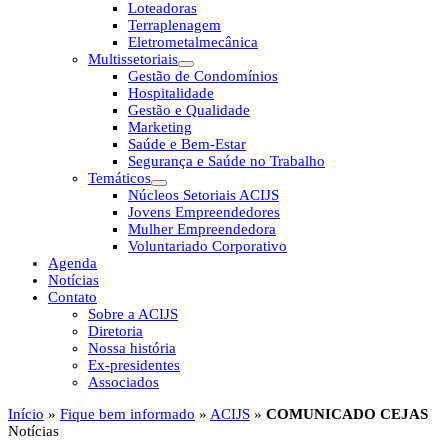
Loteadoras
Terraplenagem
Eletrometalmecânica
Multissetoriais
Gestão de Condomínios
Hospitalidade
Gestão e Qualidade
Marketing
Saúde e Bem-Estar
Segurança e Saúde no Trabalho
Temáticos
Núcleos Setoriais ACIJS
Jovens Empreendedores
Mulher Empreendedora
Voluntariado Corporativo
Agenda
Notícias
Contato
Sobre a ACIJS
Diretoria
Nossa história
Ex-presidentes
Associados
Início
»
Fique bem informado
»
ACIJS
»
COMUNICADO CEJAS
Notícias