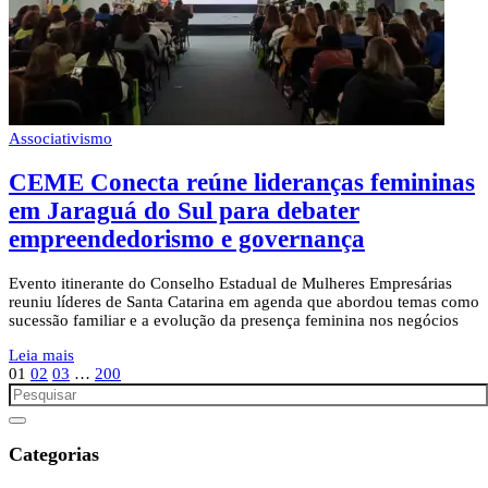
Associativismo
CEME Conecta reúne lideranças femininas
em Jaraguá do Sul para debater
empreendedorismo e governança
Evento itinerante do Conselho Estadual de Mulheres Empresárias
reuniu líderes de Santa Catarina em agenda que abordou temas como
sucessão familiar e a evolução da presença feminina nos negócios
Leia mais
01
02
03
…
200
Categorias