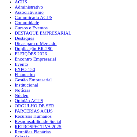
ACIJS
Administrativo
Associativismo
Comunicado ACIJS
Comunidade
Cursos e Eventos
DESTAQUE EMPRESARIAL
Destaques
Dicas para o Mercado
Duplicação BR-280
ELEIÇÕES 2026
Encontro Empresarial
Evento
EXPO 150
Financeiro
Gestão Empresarial
Institucional
Notícias
Núcleo
Opinião ACIJS
ORGULHO DE SER
PARCERIAS ACIJS
Recursos Humanos
Responsabilidade Social
RETROSPECTIVA 2025
Reuniões Plenárias
Solução