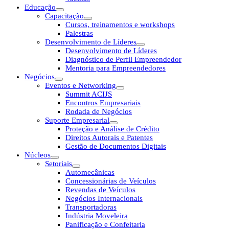
Educação
Capacitação
Cursos, treinamentos e workshops
Palestras
Desenvolvimento de Líderes
Desenvolvimento de Líderes
Diagnóstico de Perfil Empreendedor
Mentoria para Empreendedores
Negócios
Eventos e Networking
Summit ACIJS
Encontros Empresariais
Rodada de Negócios
Suporte Empresarial
Proteção e Análise de Crédito
Direitos Autorais e Patentes
Gestão de Documentos Digitais
Núcleos
Setoriais
Automecânicas
Concessionárias de Veículos
Revendas de Veículos
Negócios Internacionais
Transportadoras
Indústria Moveleira
Panificação e Confeitaria