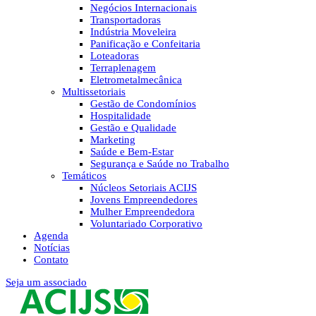
Negócios Internacionais
Transportadoras
Indústria Moveleira
Panificação e Confeitaria
Loteadoras
Terraplenagem
Eletrometalmecânica
Multissetoriais
Gestão de Condomínios
Hospitalidade
Gestão e Qualidade
Marketing
Saúde e Bem-Estar
Segurança e Saúde no Trabalho
Temáticos
Núcleos Setoriais ACIJS
Jovens Empreendedores
Mulher Empreendedora
Voluntariado Corporativo
Agenda
Notícias
Contato
Seja um associado