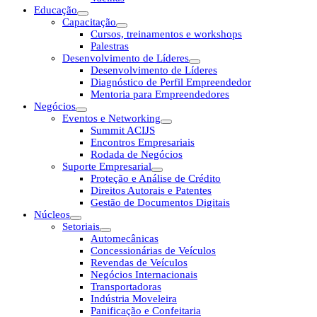
Educação
Capacitação
Cursos, treinamentos e workshops
Palestras
Desenvolvimento de Líderes
Desenvolvimento de Líderes
Diagnóstico de Perfil Empreendedor
Mentoria para Empreendedores
Negócios
Eventos e Networking
Summit ACIJS
Encontros Empresariais
Rodada de Negócios
Suporte Empresarial
Proteção e Análise de Crédito
Direitos Autorais e Patentes
Gestão de Documentos Digitais
Núcleos
Setoriais
Automecânicas
Concessionárias de Veículos
Revendas de Veículos
Negócios Internacionais
Transportadoras
Indústria Moveleira
Panificação e Confeitaria