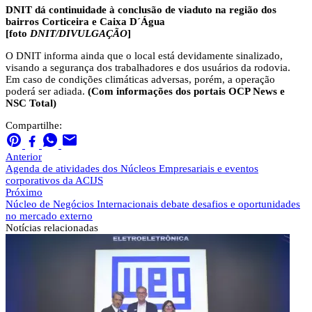
DNIT dá continuidade à conclusão de viaduto na região dos
bairros Corticeira e Caixa D´Água
[foto
DNIT/DIVULGAÇÃO
]
O DNIT informa ainda que o local está devidamente sinalizado,
visando a segurança dos trabalhadores e dos usuários da rodovia.
Em caso de condições climáticas adversas, porém, a operação
poderá ser adiada.
(Com informações dos portais OCP News e
NSC Total)
Compartilhe:
Anterior
Agenda de atividades dos Núcleos Empresariais e eventos
corporativos da ACIJS
Próximo
Núcleo de Negócios Internacionais debate desafios e oportunidades
no mercado externo
Notícias
relacionadas