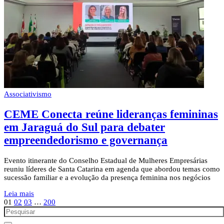
Associativismo
CEME Conecta reúne lideranças femininas
em Jaraguá do Sul para debater
empreendedorismo e governança
Evento itinerante do Conselho Estadual de Mulheres Empresárias
reuniu líderes de Santa Catarina em agenda que abordou temas como
sucessão familiar e a evolução da presença feminina nos negócios
Leia mais
01
02
03
…
200