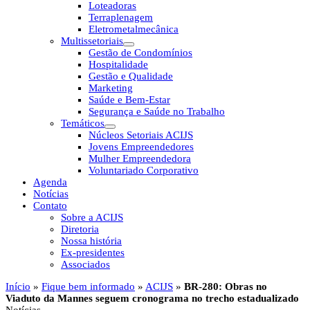
Loteadoras
Terraplenagem
Eletrometalmecânica
Multissetoriais
Gestão de Condomínios
Hospitalidade
Gestão e Qualidade
Marketing
Saúde e Bem-Estar
Segurança e Saúde no Trabalho
Temáticos
Núcleos Setoriais ACIJS
Jovens Empreendedores
Mulher Empreendedora
Voluntariado Corporativo
Agenda
Notícias
Contato
Sobre a ACIJS
Diretoria
Nossa história
Ex-presidentes
Associados
Início
»
Fique bem informado
»
ACIJS
»
BR-280: Obras no
Viaduto da Mannes seguem cronograma no trecho estadualizado