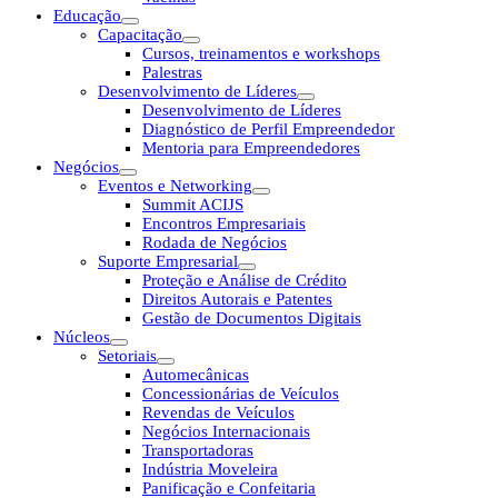
Educação
Capacitação
Cursos, treinamentos e workshops
Palestras
Desenvolvimento de Líderes
Desenvolvimento de Líderes
Diagnóstico de Perfil Empreendedor
Mentoria para Empreendedores
Negócios
Eventos e Networking
Summit ACIJS
Encontros Empresariais
Rodada de Negócios
Suporte Empresarial
Proteção e Análise de Crédito
Direitos Autorais e Patentes
Gestão de Documentos Digitais
Núcleos
Setoriais
Automecânicas
Concessionárias de Veículos
Revendas de Veículos
Negócios Internacionais
Transportadoras
Indústria Moveleira
Panificação e Confeitaria