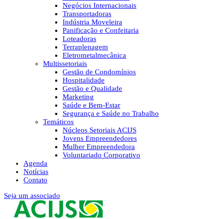
Negócios Internacionais
Transportadoras
Indústria Moveleira
Panificação e Confeitaria
Loteadoras
Terraplenagem
Eletrometalmecânica
Multissetoriais
Gestão de Condomínios
Hospitalidade
Gestão e Qualidade
Marketing
Saúde e Bem-Estar
Segurança e Saúde no Trabalho
Temáticos
Núcleos Setoriais ACIJS
Jovens Empreendedores
Mulher Empreendedora
Voluntariado Corporativo
Agenda
Notícias
Contato
Seja um associado