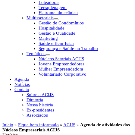
Loteadoras
Terraplenagem
Eletrometalmecânica
Multissetoriais
Gestão de Condomínios
Hospitalidade
Gestão e Qualidade
Marketing
Saúde e Bem-Estar
Segurança e Saúde no Trabalho
Temáticos
Núcleos Setoriais ACIJS
Jovens Empreendedores
Mulher Empreendedora
Voluntariado Corporativo
Agenda
Notícias
Contato
Sobre a ACIJS
Diretoria
Nossa história
Ex-presidentes
Associados
Início
»
Fique bem informado
»
ACIJS
»
Agenda de atividades dos
Núcleos Empresariais ACIJS