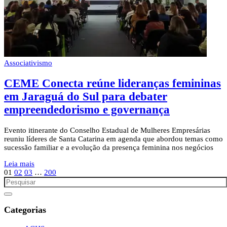
Associativismo
CEME Conecta reúne lideranças femininas
em Jaraguá do Sul para debater
empreendedorismo e governança
Evento itinerante do Conselho Estadual de Mulheres Empresárias
reuniu líderes de Santa Catarina em agenda que abordou temas como
sucessão familiar e a evolução da presença feminina nos negócios
Leia mais
01
02
03
…
200
Categorias