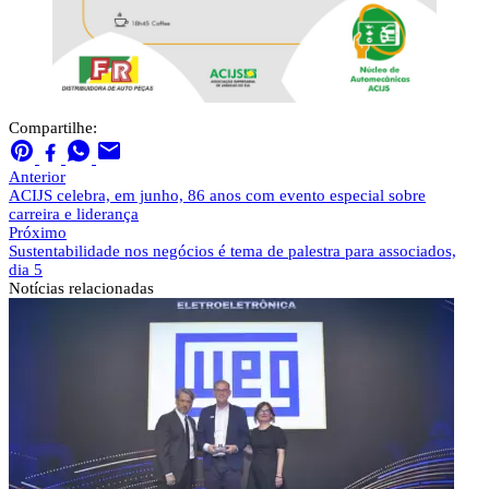
Compartilhe:
Anterior
ACIJS celebra, em junho, 86 anos com evento especial sobre
carreira e liderança
Próximo
Sustentabilidade nos negócios é tema de palestra para associados,
dia 5
Notícias
relacionadas