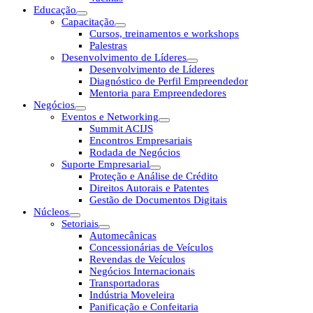
Educação
Capacitação
Cursos, treinamentos e workshops
Palestras
Desenvolvimento de Líderes
Desenvolvimento de Líderes
Diagnóstico de Perfil Empreendedor
Mentoria para Empreendedores
Negócios
Eventos e Networking
Summit ACIJS
Encontros Empresariais
Rodada de Negócios
Suporte Empresarial
Proteção e Análise de Crédito
Direitos Autorais e Patentes
Gestão de Documentos Digitais
Núcleos
Setoriais
Automecânicas
Concessionárias de Veículos
Revendas de Veículos
Negócios Internacionais
Transportadoras
Indústria Moveleira
Panificação e Confeitaria