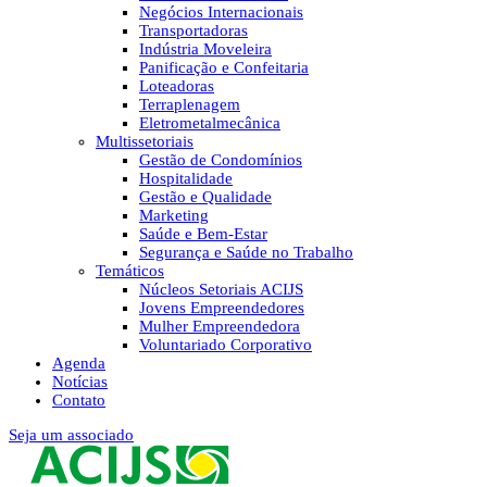
Negócios Internacionais
Transportadoras
Indústria Moveleira
Panificação e Confeitaria
Loteadoras
Terraplenagem
Eletrometalmecânica
Multissetoriais
Gestão de Condomínios
Hospitalidade
Gestão e Qualidade
Marketing
Saúde e Bem-Estar
Segurança e Saúde no Trabalho
Temáticos
Núcleos Setoriais ACIJS
Jovens Empreendedores
Mulher Empreendedora
Voluntariado Corporativo
Agenda
Notícias
Contato
Seja um associado