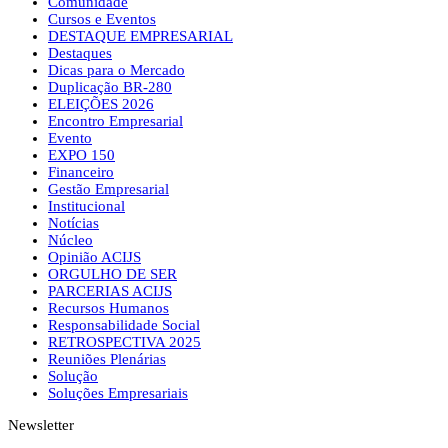
Comunidade
Cursos e Eventos
DESTAQUE EMPRESARIAL
Destaques
Dicas para o Mercado
Duplicação BR-280
ELEIÇÕES 2026
Encontro Empresarial
Evento
EXPO 150
Financeiro
Gestão Empresarial
Institucional
Notícias
Núcleo
Opinião ACIJS
ORGULHO DE SER
PARCERIAS ACIJS
Recursos Humanos
Responsabilidade Social
RETROSPECTIVA 2025
Reuniões Plenárias
Solução
Soluções Empresariais
Newsletter