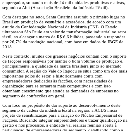
empregador, somando mais de 24 mil unidades produtivas e ativas,
segundo a Abit (Associação Brasileira da Indústria Têxtil).
Com destaque no setor, Santa Catarina assumiu o primeiro lugar no
Brasil em produção de vestuário e acessórios, de acordo com um
estudo da Confederação Nacional da Indústria (CNI). O Estado
ultrapassou São Paulo em valor de transformação industrial no setor
têxtil, ao alcançar a marca de R$ 6,6 bilhões, passando a responder
por 26,7% da produção nacional, com base em dados do IBGE de
2018.
Neste contexto, muitos dos grandes negócios contam com o suporte
de facções responsáveis por manter o bom volume de produção e,
principalmente, a qualidade da marca brasileira junto ao mercado
consumidor. A região do Vale do Itapocu se situa como um dos mais
importantes polos do setor, e historicamente conta com
empreendedores dedicados às facções, com necessidades de
organização para se tornarem mais competitivos e com isso
obtenham crescimento que atenda as demandas de empresas no
segmento de confecções em geral.
Com foco no propósito de dar suporte ao desenvolvimento deste
segmento da cadeia da indústria têxtil na região, a ACIJS inicia
projeto de sensibilização para a criação do Núcleo Empresarial de
Facções. Buscando integrar empreendedores e trazer qualificação na
gestão e nos processos, a entidade vai realizar reunião aberta à
participação de empreendedores do segmento, detalhando como a