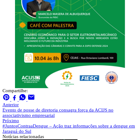
Compartilhe:
Anterior
Evento de posse de diretoria consagra força da ACIJS no
associativismo empresarial
Próximo
#JuntosContraaDengue – Ação traz informações sobre a dengue em
Jaraguá do Sul
Notícias
relacionadas