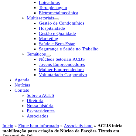
Loteadoras
Terraplenagem
Eletrometalmecânica
Multissetoriais
Gestão de Condomínios
Hospitalidade
Gestão e Qualidade
Marketing
Saúde e Bem-Estar
Segurança e Saúde no Trabalho
Temáticos
Núcleos Setoriais ACIJS
Jovens Empreendedores
Mulher Empreendedora
Voluntariado Corporativo
Agenda
Notícias
Contato
Sobre a ACIJS
Diretoria
Nossa história
Ex-presidentes
Associados
Início
»
Fique bem informado
»
Associativismo
»
ACIJS inicia
mobilização para criação de Núcleo de Facções Têxteis em