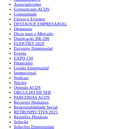
Associativismo
Comunicado ACIJS
Comunidade
Cursos e Eventos
DESTAQUE EMPRESARIAL
Destaques
Dicas para o Mercado
Duplicação BR-280
ELEIÇÕES 2026
Encontro Empresarial
Evento
EXPO 150
Financeiro
Gestão Empresarial
Institucional
Notícias
Núcleo
Opinião ACIJS
ORGULHO DE SER
PARCERIAS ACIJS
Recursos Humanos
Responsabilidade Social
RETROSPECTIVA 2025
Reuniões Plenárias
Solução
Soluções Empresariais