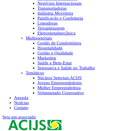
Negócios Internacionais
Transportadoras
Indústria Moveleira
Panificação e Confeitaria
Loteadoras
Terraplenagem
Eletrometalmecânica
Multissetoriais
Gestão de Condomínios
Hospitalidade
Gestão e Qualidade
Marketing
Saúde e Bem-Estar
Segurança e Saúde no Trabalho
Temáticos
Núcleos Setoriais ACIJS
Jovens Empreendedores
Mulher Empreendedora
Voluntariado Corporativo
Agenda
Notícias
Contato
Seja um associado