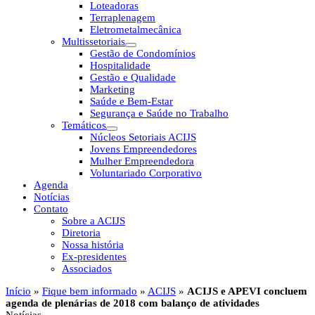
Loteadoras
Terraplenagem
Eletrometalmecânica
Multissetoriais
Gestão de Condomínios
Hospitalidade
Gestão e Qualidade
Marketing
Saúde e Bem-Estar
Segurança e Saúde no Trabalho
Temáticos
Núcleos Setoriais ACIJS
Jovens Empreendedores
Mulher Empreendedora
Voluntariado Corporativo
Agenda
Notícias
Contato
Sobre a ACIJS
Diretoria
Nossa história
Ex-presidentes
Associados
Início
»
Fique bem informado
»
ACIJS
»
ACIJS e APEVI concluem
agenda de plenárias de 2018 com balanço de atividades