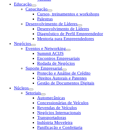
Educação
Capacitação
Cursos, treinamentos e workshops
Palestras
Desenvolvimento de Líderes
Desenvolvimento de Líderes
Diagnóstico de Perfil Empreendedor
Mentoria para Empreendedores
Negócios
Eventos e Networking
Summit ACIJS
Encontros Empresariais
Rodada de Negócios
Suporte Empresarial
Proteção e Análise de Crédito
Direitos Autorais e Patentes
Gestão de Documentos Digitais
Núcleos
Setoriais
Automecânicas
Concessionárias de Veículos
Revendas de Veículos
Negócios Internacionais
Transportadoras
Indústria Moveleira
Panificação e Confeitaria