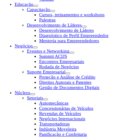
Educação
Capacitação
Cursos, treinamentos e workshops
Palestras
Desenvolvimento de Líderes
Desenvolvimento de Líderes
Diagnóstico de Perfil Empreendedor
Mentoria para Empreendedores
Negócios
Eventos e Networking
Summit ACIJS
Encontros Empresariais
Rodada de Negócios
Suporte Empresarial
Proteção e Análise de Crédito
Direitos Autorais e Patentes
Gestão de Documentos Digitais
Núcleos
Setoriais
Automecânicas
Concessionárias de Veículos
Revendas de Veículos
Negócios Internacionais
Transportadoras
Indústria Moveleira
Panificação e Confeitaria