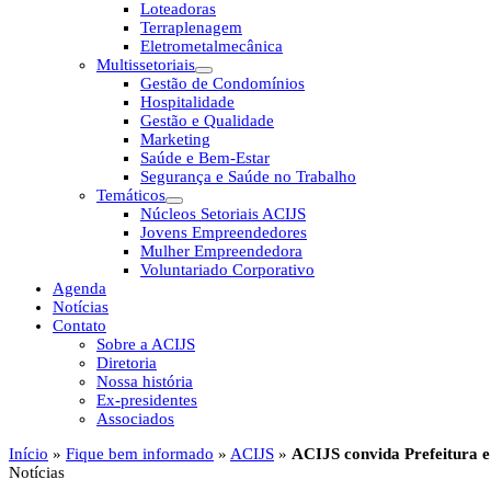
Loteadoras
Terraplenagem
Eletrometalmecânica
Multissetoriais
Gestão de Condomínios
Hospitalidade
Gestão e Qualidade
Marketing
Saúde e Bem-Estar
Segurança e Saúde no Trabalho
Temáticos
Núcleos Setoriais ACIJS
Jovens Empreendedores
Mulher Empreendedora
Voluntariado Corporativo
Agenda
Notícias
Contato
Sobre a ACIJS
Diretoria
Nossa história
Ex-presidentes
Associados
Início
»
Fique bem informado
»
ACIJS
»
ACIJS convida Prefeitura 
Notícias