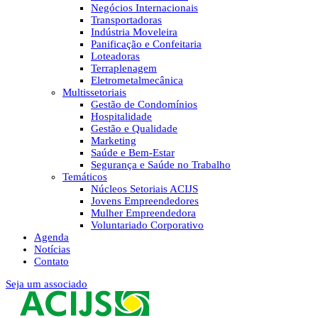
Negócios Internacionais
Transportadoras
Indústria Moveleira
Panificação e Confeitaria
Loteadoras
Terraplenagem
Eletrometalmecânica
Multissetoriais
Gestão de Condomínios
Hospitalidade
Gestão e Qualidade
Marketing
Saúde e Bem-Estar
Segurança e Saúde no Trabalho
Temáticos
Núcleos Setoriais ACIJS
Jovens Empreendedores
Mulher Empreendedora
Voluntariado Corporativo
Agenda
Notícias
Contato
Seja um associado