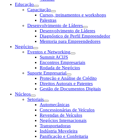
Educação
Capacitação
Cursos, treinamentos e workshops
Palestras
Desenvolvimento de Líderes
Desenvolvimento de Líderes
Diagnóstico de Perfil Empreendedor
Mentoria para Empreendedores
Negócios
Eventos e Networking
Summit ACIJS
Encontros Empresariais
Rodada de Negócios
Suporte Empresarial
Proteção e Análise de Crédito
Direitos Autorais e Patentes
Gestão de Documentos Digitais
Núcleos
Setoriais
Automecânicas
Concessionárias de Veículos
Revendas de Veículos
Negócios Internacionais
Transportadoras
Indústria Moveleira
Panificação e Confeitaria