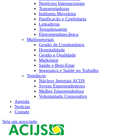
Negócios Internacionais
Transportadoras
Indústria Moveleira
Panificação e Confeitaria
Loteadoras
Terraplenagem
Eletrometalmecânica
Multissetoriais
Gestão de Condomínios
Hospitalidade
Gestão e Qualidade
Marketing
Saúde e Bem-Estar
Segurança e Saúde no Trabalho
Temáticos
Núcleos Setoriais ACIJS
Jovens Empreendedores
Mulher Empreendedora
Voluntariado Corporativo
Agenda
Notícias
Contato
Seja um associado