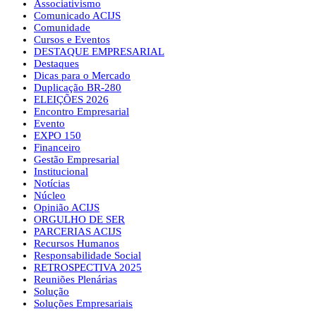
Associativismo
Comunicado ACIJS
Comunidade
Cursos e Eventos
DESTAQUE EMPRESARIAL
Destaques
Dicas para o Mercado
Duplicação BR-280
ELEIÇÕES 2026
Encontro Empresarial
Evento
EXPO 150
Financeiro
Gestão Empresarial
Institucional
Notícias
Núcleo
Opinião ACIJS
ORGULHO DE SER
PARCERIAS ACIJS
Recursos Humanos
Responsabilidade Social
RETROSPECTIVA 2025
Reuniões Plenárias
Solução
Soluções Empresariais