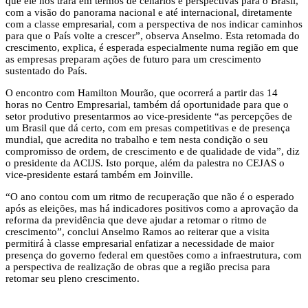
que ele nos trará em termos de cenários e perspectivas para o Brasil,
com a visão do panorama nacional e até internacional, diretamente
com a classe empresarial, com a perspectiva de nos indicar caminhos
para que o País volte a crescer”, observa Anselmo. Esta retomada do
crescimento, explica, é esperada especialmente numa região em que
as empresas preparam ações de futuro para um crescimento
sustentado do País.
O encontro com Hamilton Mourão, que ocorrerá a partir das 14
horas no Centro Empresarial, também dá oportunidade para que o
setor produtivo presentarmos ao vice-presidente “as percepções de
um Brasil que dá certo, com em presas competitivas e de presença
mundial, que acredita no trabalho e tem nesta condição o seu
compromisso de ordem, de crescimento e de qualidade de vida”, diz
o presidente da ACIJS. Isto porque, além da palestra no CEJAS o
vice-presidente estará também em Joinville.
“O ano contou com um ritmo de recuperação que não é o esperado
após as eleições, mas há indicadores positivos como a aprovação da
reforma da previdência que deve ajudar a retomar o ritmo de
crescimento”, conclui Anselmo Ramos ao reiterar que a visita
permitirá à classe empresarial enfatizar a necessidade de maior
presença do governo federal em questões como a infraestrutura, com
a perspectiva de realização de obras que a região precisa para
retomar seu pleno crescimento.