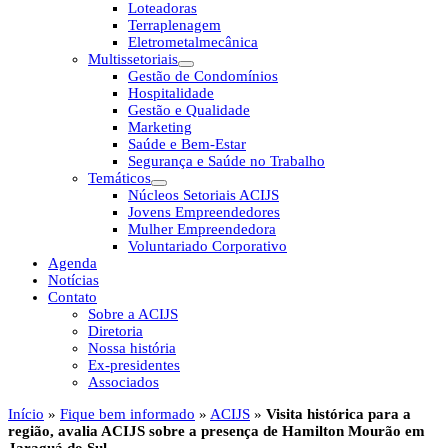
Loteadoras
Terraplenagem
Eletrometalmecânica
Multissetoriais
Gestão de Condomínios
Hospitalidade
Gestão e Qualidade
Marketing
Saúde e Bem-Estar
Segurança e Saúde no Trabalho
Temáticos
Núcleos Setoriais ACIJS
Jovens Empreendedores
Mulher Empreendedora
Voluntariado Corporativo
Agenda
Notícias
Contato
Sobre a ACIJS
Diretoria
Nossa história
Ex-presidentes
Associados
Início
»
Fique bem informado
»
ACIJS
»
Visita histórica para a
região, avalia ACIJS sobre a presença de Hamilton Mourão em