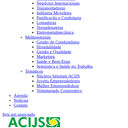
Negócios Internacionais
Transportadoras
Indústria Moveleira
Panificação e Confeitaria
Loteadoras
Terraplenagem
Eletrometalmecânica
Multissetoriais
Gestão de Condomínios
Hospitalidade
Gestão e Qualidade
Marketing
Saúde e Bem-Estar
Segurança e Saúde no Trabalho
Temáticos
Núcleos Setoriais ACIJS
Jovens Empreendedores
Mulher Empreendedora
Voluntariado Corporativo
Agenda
Notícias
Contato
Seja um associado