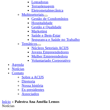
Loteadoras
Terraplenagem
Eletrometalmecânica
Multissetoriais
Gestão de Condomínios
Hospitalidade
Gestão e Qualidade
Marketing
Saúde e Bem-Estar
Segurança e Saúde no Trabalho
Temáticos
Núcleos Setoriais ACIJS
Jovens Empreendedores
Mulher Empreendedora
Voluntariado Corporativo
Agenda
Notícias
Contato
Sobre a ACIJS
Diretoria
Nossa história
Ex-presidentes
Associados
Início
»
Palestra Ana Amélia Lemos
Notícias