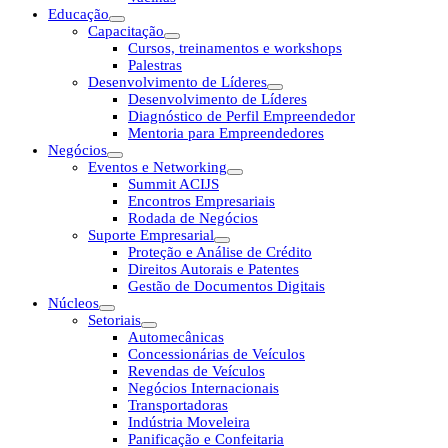
Educação
Capacitação
Cursos, treinamentos e workshops
Palestras
Desenvolvimento de Líderes
Desenvolvimento de Líderes
Diagnóstico de Perfil Empreendedor
Mentoria para Empreendedores
Negócios
Eventos e Networking
Summit ACIJS
Encontros Empresariais
Rodada de Negócios
Suporte Empresarial
Proteção e Análise de Crédito
Direitos Autorais e Patentes
Gestão de Documentos Digitais
Núcleos
Setoriais
Automecânicas
Concessionárias de Veículos
Revendas de Veículos
Negócios Internacionais
Transportadoras
Indústria Moveleira
Panificação e Confeitaria