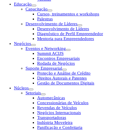
Educação
Capacitação
Cursos, treinamentos e workshops
Palestras
Desenvolvimento de Líderes
Desenvolvimento de Líderes
Diagnóstico de Perfil Empreendedor
Mentoria para Empreendedores
Negócios
Eventos e Networking
Summit ACIJS
Encontros Empresariais
Rodada de Negócios
Suporte Empresarial
Proteção e Análise de Crédito
Direitos Autorais e Patentes
Gestão de Documentos Digitais
Núcleos
Setoriais
Automecânicas
Concessionárias de Veículos
Revendas de Veículos
Negócios Internacionais
Transportadoras
Indústria Moveleira
Panificação e Confeitaria