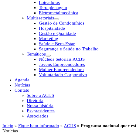
Loteadoras
Terraplenagem
Eletrometalmecânica
Multissetoriais
Gestão de Condomínios
Hospitalidade
Gestão e Qualidade
Marketing
Saúde e Bem-Estar
Segurança e Saúde no Trabalho
Temáticos
Núcleos Setoriais ACIJS
Jovens Empreendedores
Mulher Empreendedora
Voluntariado Corporativo
Agenda
Notícias
Contato
Sobre a ACIJS
Diretoria
Nossa história
Ex-presidentes
Associados
Início
»
Fique bem informado
»
ACIJS
»
Programa nacional quer est
Notícias