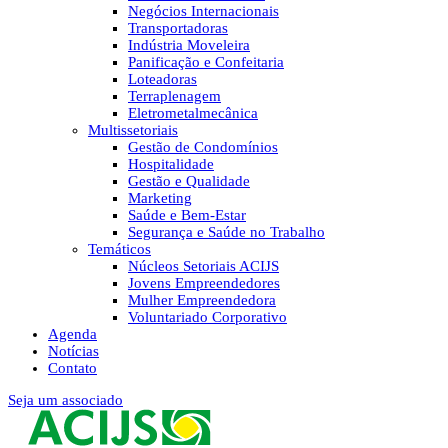
Negócios Internacionais
Transportadoras
Indústria Moveleira
Panificação e Confeitaria
Loteadoras
Terraplenagem
Eletrometalmecânica
Multissetoriais
Gestão de Condomínios
Hospitalidade
Gestão e Qualidade
Marketing
Saúde e Bem-Estar
Segurança e Saúde no Trabalho
Temáticos
Núcleos Setoriais ACIJS
Jovens Empreendedores
Mulher Empreendedora
Voluntariado Corporativo
Agenda
Notícias
Contato
Seja um associado