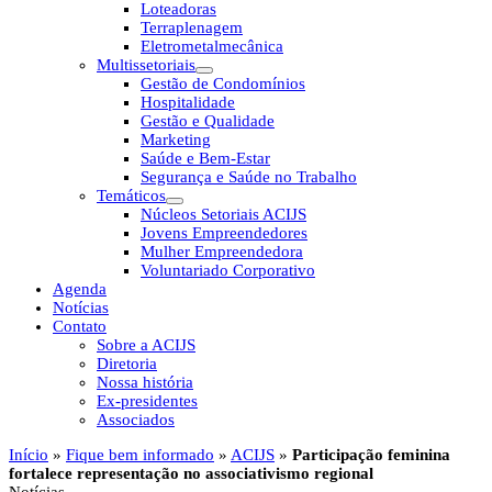
Loteadoras
Terraplenagem
Eletrometalmecânica
Multissetoriais
Gestão de Condomínios
Hospitalidade
Gestão e Qualidade
Marketing
Saúde e Bem-Estar
Segurança e Saúde no Trabalho
Temáticos
Núcleos Setoriais ACIJS
Jovens Empreendedores
Mulher Empreendedora
Voluntariado Corporativo
Agenda
Notícias
Contato
Sobre a ACIJS
Diretoria
Nossa história
Ex-presidentes
Associados
Início
»
Fique bem informado
»
ACIJS
»
Participação feminina
fortalece representação no associativismo regional