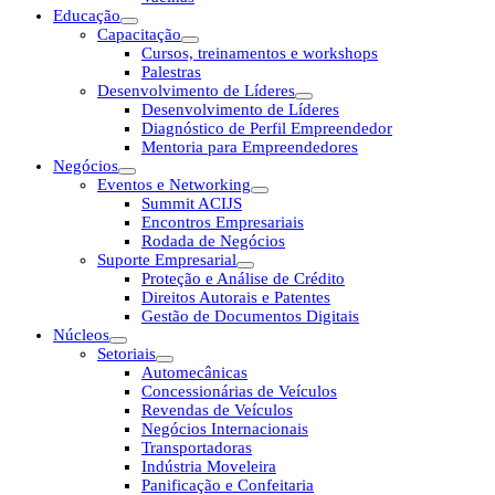
Educação
Capacitação
Cursos, treinamentos e workshops
Palestras
Desenvolvimento de Líderes
Desenvolvimento de Líderes
Diagnóstico de Perfil Empreendedor
Mentoria para Empreendedores
Negócios
Eventos e Networking
Summit ACIJS
Encontros Empresariais
Rodada de Negócios
Suporte Empresarial
Proteção e Análise de Crédito
Direitos Autorais e Patentes
Gestão de Documentos Digitais
Núcleos
Setoriais
Automecânicas
Concessionárias de Veículos
Revendas de Veículos
Negócios Internacionais
Transportadoras
Indústria Moveleira
Panificação e Confeitaria