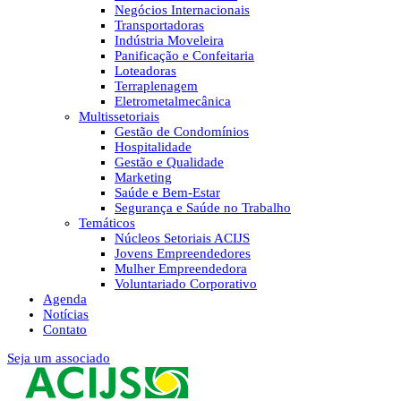
Negócios Internacionais
Transportadoras
Indústria Moveleira
Panificação e Confeitaria
Loteadoras
Terraplenagem
Eletrometalmecânica
Multissetoriais
Gestão de Condomínios
Hospitalidade
Gestão e Qualidade
Marketing
Saúde e Bem-Estar
Segurança e Saúde no Trabalho
Temáticos
Núcleos Setoriais ACIJS
Jovens Empreendedores
Mulher Empreendedora
Voluntariado Corporativo
Agenda
Notícias
Contato
Seja um associado