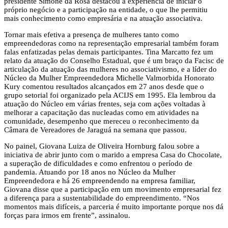
presidente Simone da Rosa destacou a experiência de iniciar o
próprio negócio e a participação na entidade, o que lhe permitiu
mais conhecimento como empresária e na atuação associativa.
Tornar mais efetiva a presença de mulheres tanto como
empreendedoras como na representação empresarial também foram
falas enfatizadas pelas demais participantes. Tina Marcatto fez um
relato da atuação do Conselho Estadual, que é um braço da Facisc de
articulação da atuação das mulheres no associativismo, e a líder do
Núcleo da Mulher Empreendedora Michelle Valmorbida Honorato
Kury comentou resultados alcançados em 27 anos desde que o
grupo setorial foi organizado pela ACIJS em 1995. Ela lembrou da
atuação do Núcleo em várias frentes, seja com ações voltadas à
melhorar a capacitação das nucleadas como em atividades na
comunidade, desempenho que mereceu o reconhecimento da
Câmara de Vereadores de Jaraguá na semana que passou.
No painel, Giovana Luiza de Oliveira Hornburg falou sobre a
iniciativa de abrir junto com o marido a empresa Casa do Chocolate,
a superação de dificuldades e como enfrentou o período de
pandemia. Atuando por 18 anos no Núcleo da Mulher
Empreendedora e há 26 empreendendo na empresa familiar,
Giovana disse que a participação em um movimento empresarial fez
a diferença para a sustentabilidade do empreendimento. “Nos
momentos mais difíceis, a parceria é muito importante porque nos dá
forças para irmos em frente”, assinalou.