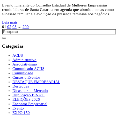
Evento itinerante do Conselho Estadual de Mulheres Empresárias
reuniu líderes de Santa Catarina em agenda que abordou temas como
sucessão familiar e a evolução da presença feminina nos negócios
Leia mais
01
02
03
…
200
Categorias
ACIJS
Administrativo
Associativismo
Comunicado ACIJS
Comunidade
Cursos e Eventos
DESTAQUE EMPRESARIAL
Destaques
Dicas para o Mercado
Duplicação BR-280
ELEIÇÕES 2026
Encontro Empresarial
Evento
EXPO 150