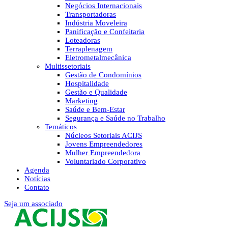
Negócios Internacionais
Transportadoras
Indústria Moveleira
Panificação e Confeitaria
Loteadoras
Terraplenagem
Eletrometalmecânica
Multissetoriais
Gestão de Condomínios
Hospitalidade
Gestão e Qualidade
Marketing
Saúde e Bem-Estar
Segurança e Saúde no Trabalho
Temáticos
Núcleos Setoriais ACIJS
Jovens Empreendedores
Mulher Empreendedora
Voluntariado Corporativo
Agenda
Notícias
Contato
Seja um associado