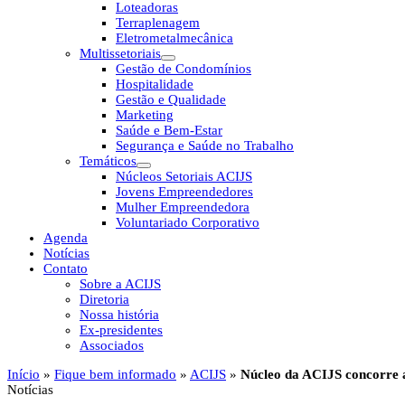
Loteadoras
Terraplenagem
Eletrometalmecânica
Multissetoriais
Gestão de Condomínios
Hospitalidade
Gestão e Qualidade
Marketing
Saúde e Bem-Estar
Segurança e Saúde no Trabalho
Temáticos
Núcleos Setoriais ACIJS
Jovens Empreendedores
Mulher Empreendedora
Voluntariado Corporativo
Agenda
Notícias
Contato
Sobre a ACIJS
Diretoria
Nossa história
Ex-presidentes
Associados
Início
»
Fique bem informado
»
ACIJS
»
Núcleo da ACIJS concorre 
Notícias