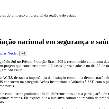
tos do universo empresarial da região e do estado.
ação nacional em segurança e saú
ícias
Núcleo
+4
uá do Sul no Prêmio Proteção Brasil 2021, reconhecido como uma das ma
com projeto que concorreu entre 112 cases apresentados e no dia 22 de 
, em São Paulo.
da ACIJS, destaca a importância da distinção como uma demonstração do
JS concorreu na categoria Ações Institucionais Voltadas à SST, com o 
ronavírus.
 e com o setor produtivo não foi diferente, mas com a participação de
ssinala Martins. Ele explica que a iniciativa somou ao trabalho da próp
pio.