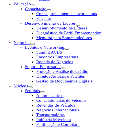
Educação
Capacitação
Cursos, treinamentos e workshops
Palestras
Desenvolvimento de Líderes
Desenvolvimento de Líderes
Diagnóstico de Perfil Empreendedor
Mentoria para Empreendedores
Negócios
Eventos e Networking
Summit ACIJS
Encontros Empresariais
Rodada de Negócios
Suporte Empresarial
Proteção e Análise de Crédito
Direitos Autorais e Patentes
Gestão de Documentos Digitais
Núcleos
Setoriais
Automecânicas
Concessionárias de Veículos
Revendas de Veículos
Negócios Internacionais
Transportadoras
Indústria Moveleira
Panificação e Confeitaria