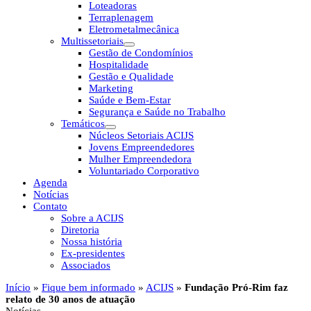
Loteadoras
Terraplenagem
Eletrometalmecânica
Multissetoriais
Gestão de Condomínios
Hospitalidade
Gestão e Qualidade
Marketing
Saúde e Bem-Estar
Segurança e Saúde no Trabalho
Temáticos
Núcleos Setoriais ACIJS
Jovens Empreendedores
Mulher Empreendedora
Voluntariado Corporativo
Agenda
Notícias
Contato
Sobre a ACIJS
Diretoria
Nossa história
Ex-presidentes
Associados
Início
»
Fique bem informado
»
ACIJS
»
Fundação Pró-Rim faz
relato de 30 anos de atuação