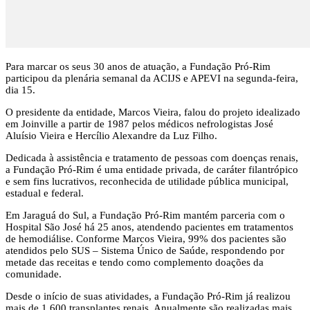
Para marcar os seus 30 anos de atuação, a Fundação Pró-Rim
participou da plenária semanal da ACIJS e APEVI na segunda-feira,
dia 15.
O presidente da entidade, Marcos Vieira, falou do projeto idealizado
em Joinville a partir de 1987 pelos médicos nefrologistas José
Aluísio Vieira e Hercílio Alexandre da Luz Filho.
Dedicada à assistência e tratamento de pessoas com doenças renais,
a Fundação Pró-Rim é uma entidade privada, de caráter filantrópico
e sem fins lucrativos, reconhecida de utilidade pública municipal,
estadual e federal.
Em Jaraguá do Sul, a Fundação Pró-Rim mantém parceria com o
Hospital São José há 25 anos, atendendo pacientes em tratamentos
de hemodiálise. Conforme Marcos Vieira, 99% dos pacientes são
atendidos pelo SUS – Sistema Único de Saúde, respondendo por
metade das receitas e tendo como complemento doações da
comunidade.
Desde o início de suas atividades, a Fundação Pró-Rim já realizou
mais de 1.600 transplantes renais. Anualmente são realizadas mais