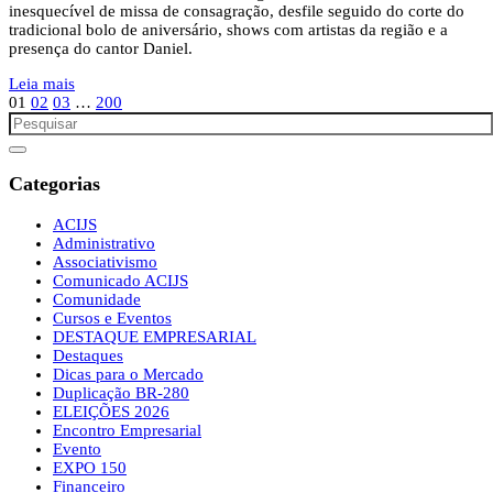
inesquecível de missa de consagração, desfile seguido do corte do
tradicional bolo de aniversário, shows com artistas da região e a
presença do cantor Daniel.
Leia mais
01
02
03
…
200
Categorias
ACIJS
Administrativo
Associativismo
Comunicado ACIJS
Comunidade
Cursos e Eventos
DESTAQUE EMPRESARIAL
Destaques
Dicas para o Mercado
Duplicação BR-280
ELEIÇÕES 2026
Encontro Empresarial
Evento
EXPO 150
Financeiro