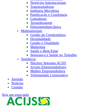
Negócios Internacionais
Transportadoras
Indústria Moveleira
Panificação e Confeitaria
Loteadoras
Terraplenagem
Eletrometalmecânica
Multissetoriais
Gestão de Condomínios
Hospitalidade
Gestão e Qualidade
Marketing
Saúde e Bem-Estar
Segurança e Saúde no Trabalho
Temáticos
Núcleos Setoriais ACIJS
Jovens Empreendedores
Mulher Empreendedora
Voluntariado Corporativo
Agenda
Notícias
Contato
Seja um associado