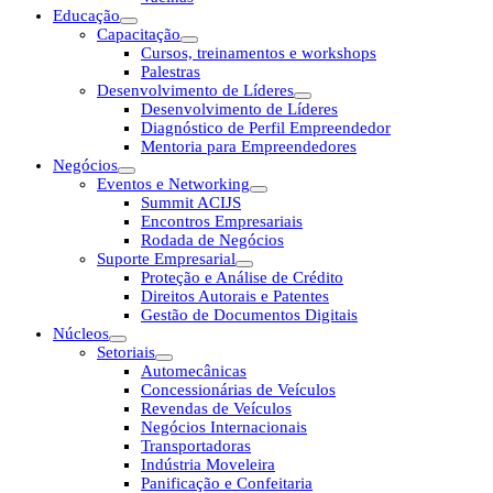
Educação
Capacitação
Cursos, treinamentos e workshops
Palestras
Desenvolvimento de Líderes
Desenvolvimento de Líderes
Diagnóstico de Perfil Empreendedor
Mentoria para Empreendedores
Negócios
Eventos e Networking
Summit ACIJS
Encontros Empresariais
Rodada de Negócios
Suporte Empresarial
Proteção e Análise de Crédito
Direitos Autorais e Patentes
Gestão de Documentos Digitais
Núcleos
Setoriais
Automecânicas
Concessionárias de Veículos
Revendas de Veículos
Negócios Internacionais
Transportadoras
Indústria Moveleira
Panificação e Confeitaria