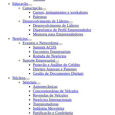
Educação
Capacitação
Cursos, treinamentos e workshops
Palestras
Desenvolvimento de Líderes
Desenvolvimento de Líderes
Diagnóstico de Perfil Empreendedor
Mentoria para Empreendedores
Negócios
Eventos e Networking
Summit ACIJS
Encontros Empresariais
Rodada de Negócios
Suporte Empresarial
Proteção e Análise de Crédito
Direitos Autorais e Patentes
Gestão de Documentos Digitais
Núcleos
Setoriais
Automecânicas
Concessionárias de Veículos
Revendas de Veículos
Negócios Internacionais
Transportadoras
Indústria Moveleira
Panificação e Confeitaria