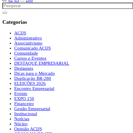
Categorias
ACIJS
Administrativo
Associativismo
Comunicado ACIJS
Comunidade
Cursos e Eventos
DESTAQUE EMPRESARIAL
Destaques
Dicas para o Mercado
Duplicação BR-280
ELEIÇÕES 2026
Encontro Empresarial
Evento
EXPO 150
Financeiro
Gestão Empresarial
Institucional
Notícias
Núcleo
Opinião ACIJS