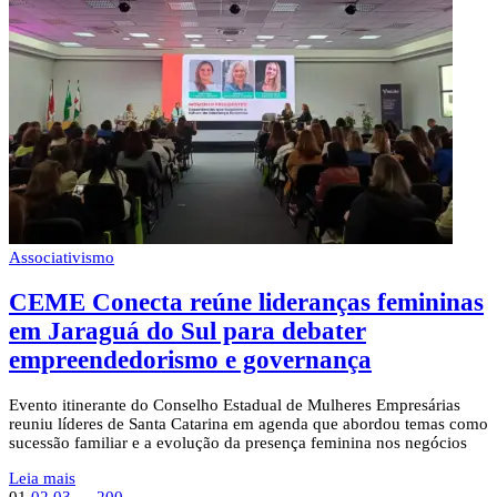
Associativismo
CEME Conecta reúne lideranças femininas
em Jaraguá do Sul para debater
empreendedorismo e governança
Evento itinerante do Conselho Estadual de Mulheres Empresárias
reuniu líderes de Santa Catarina em agenda que abordou temas como
sucessão familiar e a evolução da presença feminina nos negócios
Leia mais
01
02
03
…
200