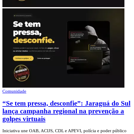
Comunidade
“Se tem pressa, desconfie”: Jaraguá do Sul
lança campanha regional na prevenção a
golpes virtuais
Iniciativa une OAB, ACIJS, CDL e APEVI, polícia e poder público