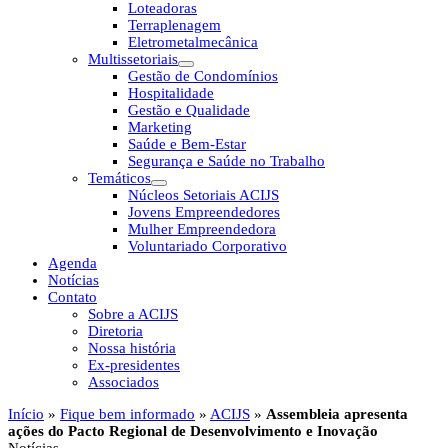
Loteadoras
Terraplenagem
Eletrometalmecânica
Multissetoriais
Gestão de Condomínios
Hospitalidade
Gestão e Qualidade
Marketing
Saúde e Bem-Estar
Segurança e Saúde no Trabalho
Temáticos
Núcleos Setoriais ACIJS
Jovens Empreendedores
Mulher Empreendedora
Voluntariado Corporativo
Agenda
Notícias
Contato
Sobre a ACIJS
Diretoria
Nossa história
Ex-presidentes
Associados
Início
»
Fique bem informado
»
ACIJS
»
Assembleia apresenta
ações do Pacto Regional de Desenvolvimento e Inovação