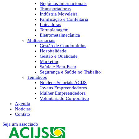
Negócios Internacionais
Transportadoras
Indústria Moveleira
Panificação e Confeitaria
Loteadoras
Terraplenagem
Eletrometalmecânica
Multissetoriais
Gestão de Condomínios
Hospitalidade
Gestão e Qualidade
Marketing
Saúde e Bem-Estar
Segurança e Saúde no Trabalho
Temáticos
Núcleos Setoriais ACIJS
Jovens Empreendedores
Mulher Empreendedora
Voluntariado Corporativo
Agenda
Notícias
Contato
Seja um associado