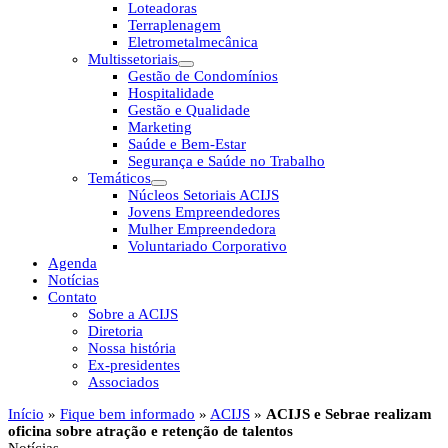
Loteadoras
Terraplenagem
Eletrometalmecânica
Multissetoriais
Gestão de Condomínios
Hospitalidade
Gestão e Qualidade
Marketing
Saúde e Bem-Estar
Segurança e Saúde no Trabalho
Temáticos
Núcleos Setoriais ACIJS
Jovens Empreendedores
Mulher Empreendedora
Voluntariado Corporativo
Agenda
Notícias
Contato
Sobre a ACIJS
Diretoria
Nossa história
Ex-presidentes
Associados
Início
»
Fique bem informado
»
ACIJS
»
ACIJS e Sebrae realizam
oficina sobre atração e retenção de talentos