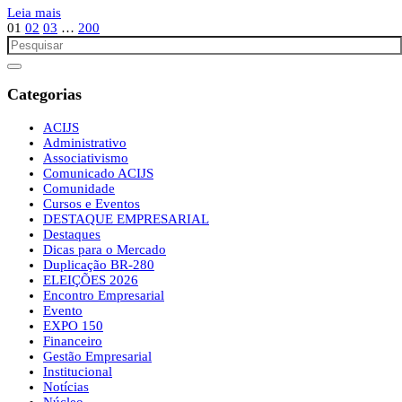
Leia mais
01
02
03
…
200
Categorias
ACIJS
Administrativo
Associativismo
Comunicado ACIJS
Comunidade
Cursos e Eventos
DESTAQUE EMPRESARIAL
Destaques
Dicas para o Mercado
Duplicação BR-280
ELEIÇÕES 2026
Encontro Empresarial
Evento
EXPO 150
Financeiro
Gestão Empresarial
Institucional
Notícias
Núcleo