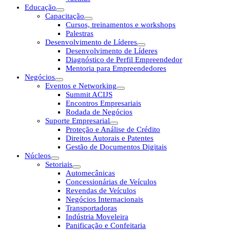
Educação
Capacitação
Cursos, treinamentos e workshops
Palestras
Desenvolvimento de Líderes
Desenvolvimento de Líderes
Diagnóstico de Perfil Empreendedor
Mentoria para Empreendedores
Negócios
Eventos e Networking
Summit ACIJS
Encontros Empresariais
Rodada de Negócios
Suporte Empresarial
Proteção e Análise de Crédito
Direitos Autorais e Patentes
Gestão de Documentos Digitais
Núcleos
Setoriais
Automecânicas
Concessionárias de Veículos
Revendas de Veículos
Negócios Internacionais
Transportadoras
Indústria Moveleira
Panificação e Confeitaria