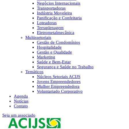
Negócios Internacionais
Transportadoras
Indústria Moveleira
Panificação e Confeitaria
Loteadoras
Terraplenagem
Eletrometalmecânica
Multissetoriais
Gestão de Condomínios
Hospitalidade
Gestão e Qualidade
Marketing
Saúde e Bem-Estar
Segurança e Saúde no Trabalho
Temáticos
Núcleos Setoriais ACIJS
Jovens Empreendedores
Mulher Empreendedora
Voluntariado Corporativo
Agenda
Notícias
Contato
Seja um associado