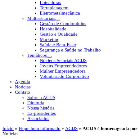
Loteadoras
Terraplenagem
Eletrometalmecânica
Multissetoriais
Gestão de Condomínios
Hospitalidade
Gestão e Qualidade
Marketing
Saúde e Bem-Estar
Segurança e Saúde no Trabalho
Temáticos
Núcleos Setoriais ACIJS
Jovens Empreendedores
Mulher Empreendedora
Voluntariado Corporativo
Agenda
Notícias
Contato
Sobre a ACIJS
Diretoria
Nossa história
Ex-presidentes
Associados
Início
»
Fique bem informado
»
ACIJS
»
ACIJS é homenageada por 
Notícias