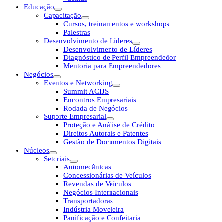
Educação
Capacitação
Cursos, treinamentos e workshops
Palestras
Desenvolvimento de Líderes
Desenvolvimento de Líderes
Diagnóstico de Perfil Empreendedor
Mentoria para Empreendedores
Negócios
Eventos e Networking
Summit ACIJS
Encontros Empresariais
Rodada de Negócios
Suporte Empresarial
Proteção e Análise de Crédito
Direitos Autorais e Patentes
Gestão de Documentos Digitais
Núcleos
Setoriais
Automecânicas
Concessionárias de Veículos
Revendas de Veículos
Negócios Internacionais
Transportadoras
Indústria Moveleira
Panificação e Confeitaria