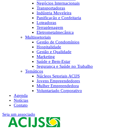
Negócios Internacionais
Transportadoras
Indústria Moveleira
Panificação e Confeitaria
Loteadoras
Terraplenagem
Eletrometalmecânica
Multissetoriais
Gestão de Condomínios
Hospitalidade
Gestão e Qualidade
Marketing
Saúde e Bem-Estar
Segurança e Saúde no Trabalho
Temáticos
Núcleos Setoriais ACIJS
Jovens Empreendedores
Mulher Empreendedora
Voluntariado Corporativo
Agenda
Notícias
Contato
Seja um associado