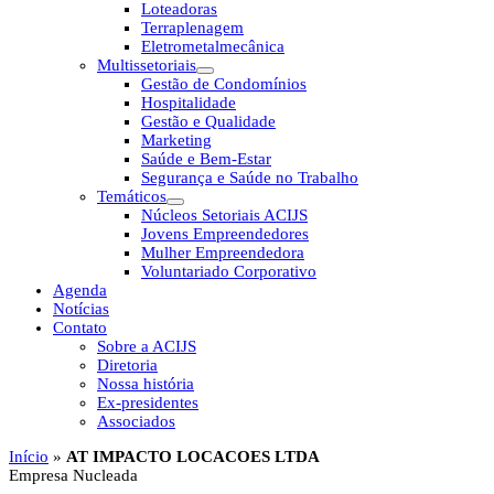
Loteadoras
Terraplenagem
Eletrometalmecânica
Multissetoriais
Gestão de Condomínios
Hospitalidade
Gestão e Qualidade
Marketing
Saúde e Bem-Estar
Segurança e Saúde no Trabalho
Temáticos
Núcleos Setoriais ACIJS
Jovens Empreendedores
Mulher Empreendedora
Voluntariado Corporativo
Agenda
Notícias
Contato
Sobre a ACIJS
Diretoria
Nossa história
Ex-presidentes
Associados
Início
»
AT IMPACTO LOCACOES LTDA
Empresa Nucleada