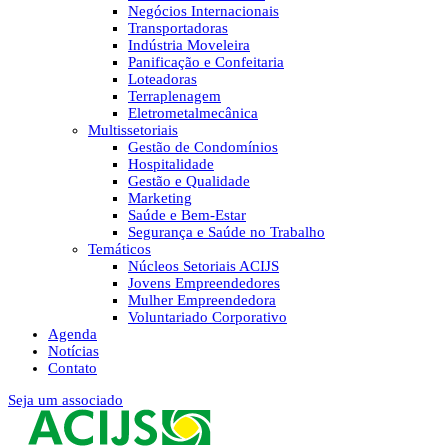
Negócios Internacionais
Transportadoras
Indústria Moveleira
Panificação e Confeitaria
Loteadoras
Terraplenagem
Eletrometalmecânica
Multissetoriais
Gestão de Condomínios
Hospitalidade
Gestão e Qualidade
Marketing
Saúde e Bem-Estar
Segurança e Saúde no Trabalho
Temáticos
Núcleos Setoriais ACIJS
Jovens Empreendedores
Mulher Empreendedora
Voluntariado Corporativo
Agenda
Notícias
Contato
Seja um associado