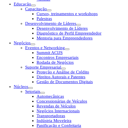
Educação
Capacitação
Cursos, treinamentos e workshops
Palestras
Desenvolvimento de Líderes
Desenvolvimento de Líderes
Diagnóstico de Perfil Empreendedor
Mentoria para Empreendedores
Negócios
Eventos e Networking
Summit ACIJS
Encontros Empresariais
Rodada de Negócios
Suporte Empresarial
Proteção e Análise de Crédito
Direitos Autorais e Patentes
Gestão de Documentos Digitais
Núcleos
Setoriais
Automecânicas
Concessionárias de Veículos
Revendas de Veículos
Negócios Internacionais
Transportadoras
Indústria Moveleira
Panificação e Confeitaria