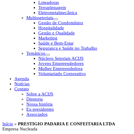
Loteadoras
Terraplenagem
Eletrometalmecânica
Multissetoriais
Gestão de Condomínios
Hospitalidade
Gestão e Qualidade
Marketing
Saúde e Bem-Estar
Segurança e Saúde no Trabalho
Temáticos
Núcleos Setoriais ACIJS
Jovens Empreendedores
Mulher Empreendedora
Voluntariado Corporativo
Agenda
Notícias
Contato
Sobre a ACIJS
Diretoria
Nossa história
Ex-presidentes
Associados
Início
»
PRESTIGIO PADARIA E CONFEITARIA LTDA
Empresa Nucleada