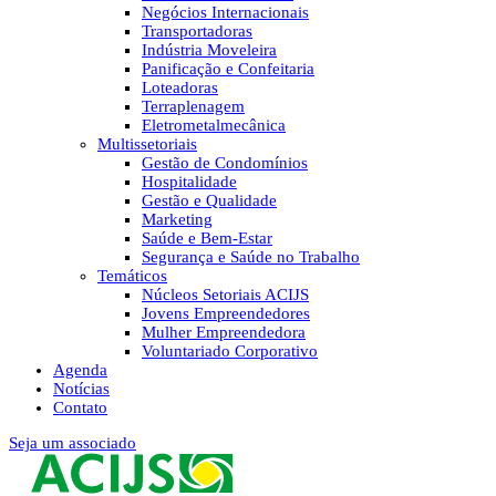
Negócios Internacionais
Transportadoras
Indústria Moveleira
Panificação e Confeitaria
Loteadoras
Terraplenagem
Eletrometalmecânica
Multissetoriais
Gestão de Condomínios
Hospitalidade
Gestão e Qualidade
Marketing
Saúde e Bem-Estar
Segurança e Saúde no Trabalho
Temáticos
Núcleos Setoriais ACIJS
Jovens Empreendedores
Mulher Empreendedora
Voluntariado Corporativo
Agenda
Notícias
Contato
Seja um associado