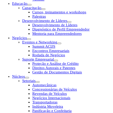
Educação
Capacitação
Cursos, treinamentos e workshops
Palestras
Desenvolvimento de Líderes
Desenvolvimento de Líderes
Diagnóstico de Perfil Empreendedor
Mentoria para Empreendedores
Negócios
Eventos e Networking
Summit ACIJS
Encontros Empresariais
Rodada de Negócios
Suporte Empresarial
Proteção e Análise de Crédito
Direitos Autorais e Patentes
Gestão de Documentos Digitais
Núcleos
Setoriais
Automecânicas
Concessionárias de Veículos
Revendas de Veículos
Negócios Internacionais
Transportadoras
Indústria Moveleira
Panificação e Confeitaria