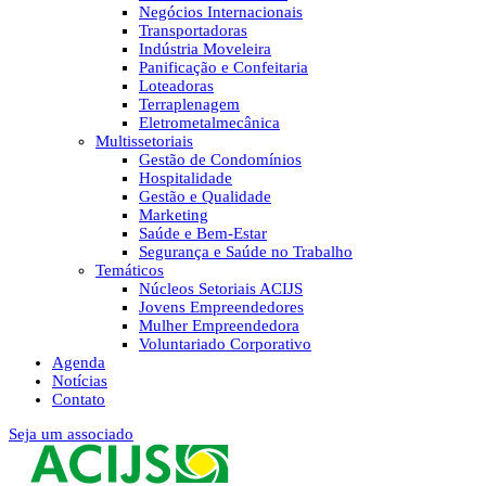
Negócios Internacionais
Transportadoras
Indústria Moveleira
Panificação e Confeitaria
Loteadoras
Terraplenagem
Eletrometalmecânica
Multissetoriais
Gestão de Condomínios
Hospitalidade
Gestão e Qualidade
Marketing
Saúde e Bem-Estar
Segurança e Saúde no Trabalho
Temáticos
Núcleos Setoriais ACIJS
Jovens Empreendedores
Mulher Empreendedora
Voluntariado Corporativo
Agenda
Notícias
Contato
Seja um associado