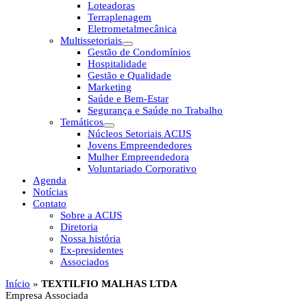
Loteadoras
Terraplenagem
Eletrometalmecânica
Multissetoriais
Gestão de Condomínios
Hospitalidade
Gestão e Qualidade
Marketing
Saúde e Bem-Estar
Segurança e Saúde no Trabalho
Temáticos
Núcleos Setoriais ACIJS
Jovens Empreendedores
Mulher Empreendedora
Voluntariado Corporativo
Agenda
Notícias
Contato
Sobre a ACIJS
Diretoria
Nossa história
Ex-presidentes
Associados
Início
»
TEXTILFIO MALHAS LTDA
Empresa Associada