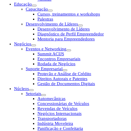
Educação
Capacitação
Cursos, treinamentos e workshops
Palestras
Desenvolvimento de Líderes
Desenvolvimento de Líderes
Diagnóstico de Perfil Empreendedor
Mentoria para Empreendedores
Negócios
Eventos e Networking
Summit ACIJS
Encontros Empresariais
Rodada de Negócios
Suporte Empresarial
Proteção e Análise de Crédito
Direitos Autorais e Patentes
Gestão de Documentos Digitais
Núcleos
Setoriais
Automecânicas
Concessionárias de Veículos
Revendas de Veículos
Negócios Internacionais
Transportadoras
Indústria Moveleira
Panificação e Confeitaria