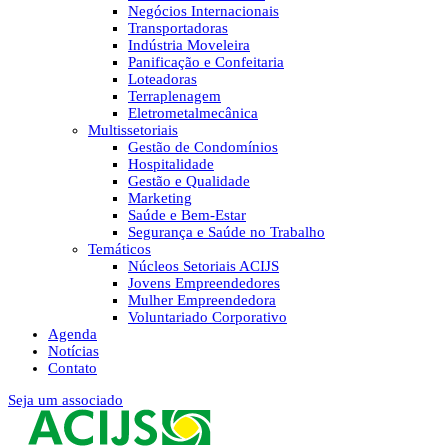
Negócios Internacionais
Transportadoras
Indústria Moveleira
Panificação e Confeitaria
Loteadoras
Terraplenagem
Eletrometalmecânica
Multissetoriais
Gestão de Condomínios
Hospitalidade
Gestão e Qualidade
Marketing
Saúde e Bem-Estar
Segurança e Saúde no Trabalho
Temáticos
Núcleos Setoriais ACIJS
Jovens Empreendedores
Mulher Empreendedora
Voluntariado Corporativo
Agenda
Notícias
Contato
Seja um associado