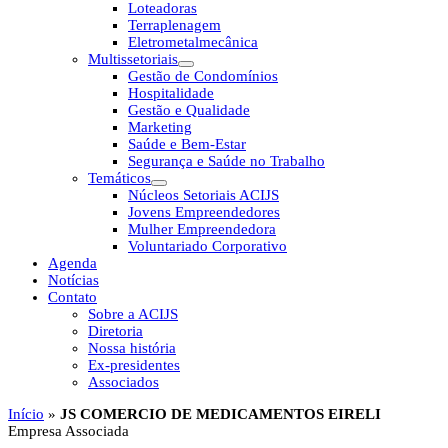
Loteadoras
Terraplenagem
Eletrometalmecânica
Multissetoriais
Gestão de Condomínios
Hospitalidade
Gestão e Qualidade
Marketing
Saúde e Bem-Estar
Segurança e Saúde no Trabalho
Temáticos
Núcleos Setoriais ACIJS
Jovens Empreendedores
Mulher Empreendedora
Voluntariado Corporativo
Agenda
Notícias
Contato
Sobre a ACIJS
Diretoria
Nossa história
Ex-presidentes
Associados
Início
»
JS COMERCIO DE MEDICAMENTOS EIRELI
Empresa Associada