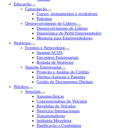
Educação
Capacitação
Cursos, treinamentos e workshops
Palestras
Desenvolvimento de Líderes
Desenvolvimento de Líderes
Diagnóstico de Perfil Empreendedor
Mentoria para Empreendedores
Negócios
Eventos e Networking
Summit ACIJS
Encontros Empresariais
Rodada de Negócios
Suporte Empresarial
Proteção e Análise de Crédito
Direitos Autorais e Patentes
Gestão de Documentos Digitais
Núcleos
Setoriais
Automecânicas
Concessionárias de Veículos
Revendas de Veículos
Negócios Internacionais
Transportadoras
Indústria Moveleira
Panificação e Confeitaria