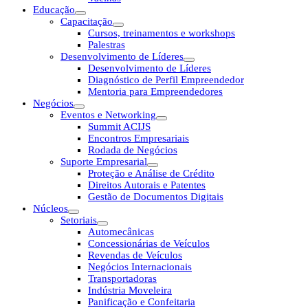
Educação
Capacitação
Cursos, treinamentos e workshops
Palestras
Desenvolvimento de Líderes
Desenvolvimento de Líderes
Diagnóstico de Perfil Empreendedor
Mentoria para Empreendedores
Negócios
Eventos e Networking
Summit ACIJS
Encontros Empresariais
Rodada de Negócios
Suporte Empresarial
Proteção e Análise de Crédito
Direitos Autorais e Patentes
Gestão de Documentos Digitais
Núcleos
Setoriais
Automecânicas
Concessionárias de Veículos
Revendas de Veículos
Negócios Internacionais
Transportadoras
Indústria Moveleira
Panificação e Confeitaria