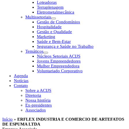
Loteadoras
Terraplenagem
Eletrometalmecânica
Multissetoriais
Gestão de Condomínios
Hospitalidade
Gestão e Qualidade
Marketing
Saúde e Bem-Estar
Segurança e Saúde no Trabalho
Temáticos
Núcleos Setoriais ACIJS
Jovens Empreendedores
Mulher Empreendedora
Voluntariado Corporativo
Agenda
Notícias
Contato
Sobre a ACIJS
Diretoria
Nossa história
Ex-presidentes
Associados
Início
»
ERFLEX INDUSTRIA E COMERCIO DE ARTEFATOS
DE ESPUMA LTDA