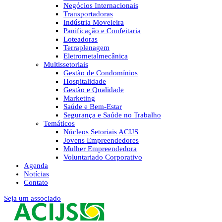
Negócios Internacionais
Transportadoras
Indústria Moveleira
Panificação e Confeitaria
Loteadoras
Terraplenagem
Eletrometalmecânica
Multissetoriais
Gestão de Condomínios
Hospitalidade
Gestão e Qualidade
Marketing
Saúde e Bem-Estar
Segurança e Saúde no Trabalho
Temáticos
Núcleos Setoriais ACIJS
Jovens Empreendedores
Mulher Empreendedora
Voluntariado Corporativo
Agenda
Notícias
Contato
Seja um associado