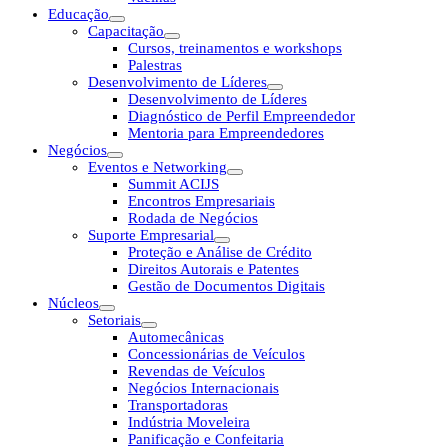
Educação
Capacitação
Cursos, treinamentos e workshops
Palestras
Desenvolvimento de Líderes
Desenvolvimento de Líderes
Diagnóstico de Perfil Empreendedor
Mentoria para Empreendedores
Negócios
Eventos e Networking
Summit ACIJS
Encontros Empresariais
Rodada de Negócios
Suporte Empresarial
Proteção e Análise de Crédito
Direitos Autorais e Patentes
Gestão de Documentos Digitais
Núcleos
Setoriais
Automecânicas
Concessionárias de Veículos
Revendas de Veículos
Negócios Internacionais
Transportadoras
Indústria Moveleira
Panificação e Confeitaria