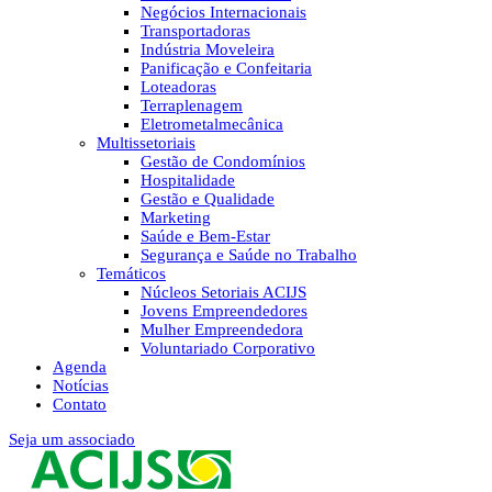
Negócios Internacionais
Transportadoras
Indústria Moveleira
Panificação e Confeitaria
Loteadoras
Terraplenagem
Eletrometalmecânica
Multissetoriais
Gestão de Condomínios
Hospitalidade
Gestão e Qualidade
Marketing
Saúde e Bem-Estar
Segurança e Saúde no Trabalho
Temáticos
Núcleos Setoriais ACIJS
Jovens Empreendedores
Mulher Empreendedora
Voluntariado Corporativo
Agenda
Notícias
Contato
Seja um associado