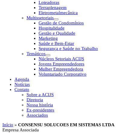
Loteadoras
Terraplenagem
Eletrometalmecânica
Multissetoriais
Gestão de Condomínios
Hospitalidade
Gestão e Qualidade
Marketing
Saúde e Bem-Estar
Segurança e Saúde no Trabalho
Temáticos
Núcleos Setoriais ACIJS
Jovens Empreendedores
Mulher Empreendedora
Voluntariado Corporativo
Agenda
Notícias
Contato
Sobre a ACIJS
Diretoria
Nossa história
Ex-presidentes
Associados
Início
»
CONSENSU SOLUCOES EM SISTEMAS LTDA
Empresa Associada