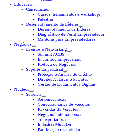
Educação
Capacitação
Cursos, treinamentos e workshops
Palestras
Desenvolvimento de Líderes
Desenvolvimento de Líderes
Diagnóstico de Perfil Empreendedor
Mentoria para Empreendedores
Negócios
Eventos e Networking
Summit ACIJS
Encontros Empresariais
Rodada de Negócios
Suporte Empresarial
Proteção e Análise de Crédito
Direitos Autorais e Patentes
Gestão de Documentos Digitais
Núcleos
Setoriais
Automecânicas
Concessionárias de Veículos
Revendas de Veículos
Negócios Internacionais
Transportadoras
Indústria Moveleira
Panificação e Confeitaria