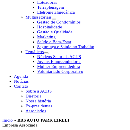
Loteadoras
Terraplenagem
Eletrometalmecânica
Multissetoriais
Gestão de Condomínios
Hospitalidade
Gestão e Qualidade
Marketing
Saúde e Bem-Estar
Segurança e Saúde no Trabalho
Temáticos
Núcleos Setoriais ACIJS
Jovens Empreendedores
Mulher Empreendedora
Voluntariado Corporativo
Agenda
Notícias
Contato
Sobre a ACIJS
Diretoria
Nossa história
Ex-presidentes
Associados
Início
»
BRS AUTO PARK EIRELI
Empresa Associada