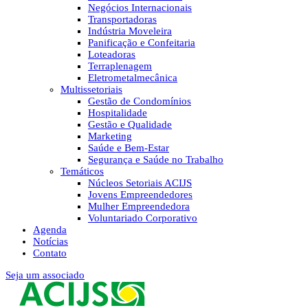
Negócios Internacionais
Transportadoras
Indústria Moveleira
Panificação e Confeitaria
Loteadoras
Terraplenagem
Eletrometalmecânica
Multissetoriais
Gestão de Condomínios
Hospitalidade
Gestão e Qualidade
Marketing
Saúde e Bem-Estar
Segurança e Saúde no Trabalho
Temáticos
Núcleos Setoriais ACIJS
Jovens Empreendedores
Mulher Empreendedora
Voluntariado Corporativo
Agenda
Notícias
Contato
Seja um associado