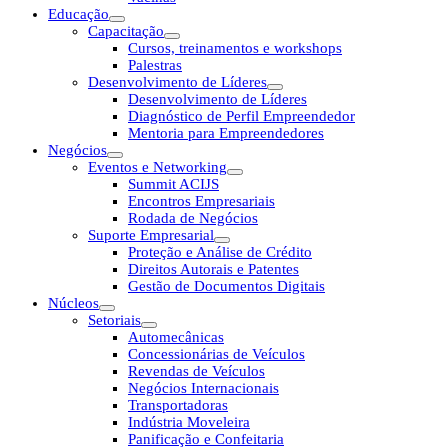
Educação
Capacitação
Cursos, treinamentos e workshops
Palestras
Desenvolvimento de Líderes
Desenvolvimento de Líderes
Diagnóstico de Perfil Empreendedor
Mentoria para Empreendedores
Negócios
Eventos e Networking
Summit ACIJS
Encontros Empresariais
Rodada de Negócios
Suporte Empresarial
Proteção e Análise de Crédito
Direitos Autorais e Patentes
Gestão de Documentos Digitais
Núcleos
Setoriais
Automecânicas
Concessionárias de Veículos
Revendas de Veículos
Negócios Internacionais
Transportadoras
Indústria Moveleira
Panificação e Confeitaria