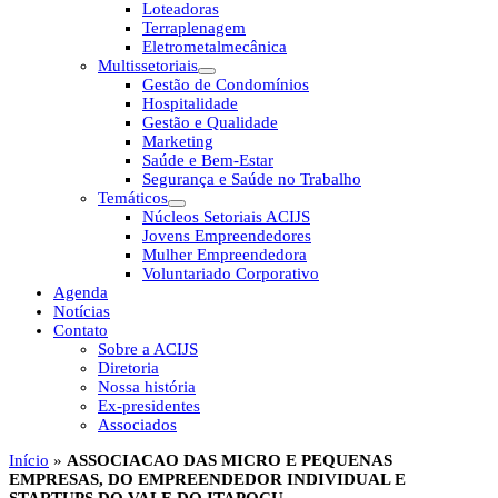
Loteadoras
Terraplenagem
Eletrometalmecânica
Multissetoriais
Gestão de Condomínios
Hospitalidade
Gestão e Qualidade
Marketing
Saúde e Bem-Estar
Segurança e Saúde no Trabalho
Temáticos
Núcleos Setoriais ACIJS
Jovens Empreendedores
Mulher Empreendedora
Voluntariado Corporativo
Agenda
Notícias
Contato
Sobre a ACIJS
Diretoria
Nossa história
Ex-presidentes
Associados
Início
»
ASSOCIACAO DAS MICRO E PEQUENAS
EMPRESAS, DO EMPREENDEDOR INDIVIDUAL E