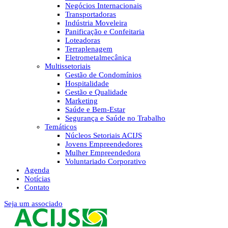
Negócios Internacionais
Transportadoras
Indústria Moveleira
Panificação e Confeitaria
Loteadoras
Terraplenagem
Eletrometalmecânica
Multissetoriais
Gestão de Condomínios
Hospitalidade
Gestão e Qualidade
Marketing
Saúde e Bem-Estar
Segurança e Saúde no Trabalho
Temáticos
Núcleos Setoriais ACIJS
Jovens Empreendedores
Mulher Empreendedora
Voluntariado Corporativo
Agenda
Notícias
Contato
Seja um associado