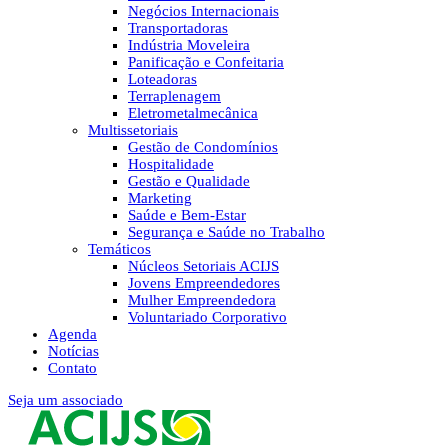
Negócios Internacionais
Transportadoras
Indústria Moveleira
Panificação e Confeitaria
Loteadoras
Terraplenagem
Eletrometalmecânica
Multissetoriais
Gestão de Condomínios
Hospitalidade
Gestão e Qualidade
Marketing
Saúde e Bem-Estar
Segurança e Saúde no Trabalho
Temáticos
Núcleos Setoriais ACIJS
Jovens Empreendedores
Mulher Empreendedora
Voluntariado Corporativo
Agenda
Notícias
Contato
Seja um associado