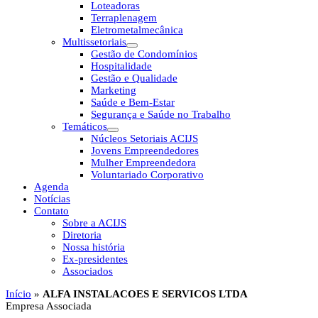
Loteadoras
Terraplenagem
Eletrometalmecânica
Multissetoriais
Gestão de Condomínios
Hospitalidade
Gestão e Qualidade
Marketing
Saúde e Bem-Estar
Segurança e Saúde no Trabalho
Temáticos
Núcleos Setoriais ACIJS
Jovens Empreendedores
Mulher Empreendedora
Voluntariado Corporativo
Agenda
Notícias
Contato
Sobre a ACIJS
Diretoria
Nossa história
Ex-presidentes
Associados
Início
»
ALFA INSTALACOES E SERVICOS LTDA
Empresa Associada