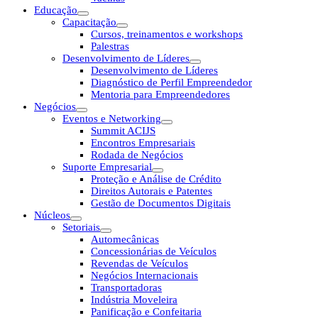
Educação
Capacitação
Cursos, treinamentos e workshops
Palestras
Desenvolvimento de Líderes
Desenvolvimento de Líderes
Diagnóstico de Perfil Empreendedor
Mentoria para Empreendedores
Negócios
Eventos e Networking
Summit ACIJS
Encontros Empresariais
Rodada de Negócios
Suporte Empresarial
Proteção e Análise de Crédito
Direitos Autorais e Patentes
Gestão de Documentos Digitais
Núcleos
Setoriais
Automecânicas
Concessionárias de Veículos
Revendas de Veículos
Negócios Internacionais
Transportadoras
Indústria Moveleira
Panificação e Confeitaria